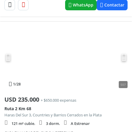
WhatsApp
Contactar
1
/28
507
USD
235.000
+ $650.000 expensas
Ruta 2 Km 68
Haras Del Sur 3, Countries y Barrios Cerrados en la Plata
121 m² cubie.
3 dorm.
A Estrenar