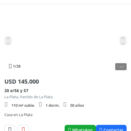
1
/28
1.031
USD
145.000
20 e/56 y 57
La Plata, Partido de La Plata
110 m² cubie.
1 dorm.
50 años
Casa en La Plata
WhatsApp
Contactar