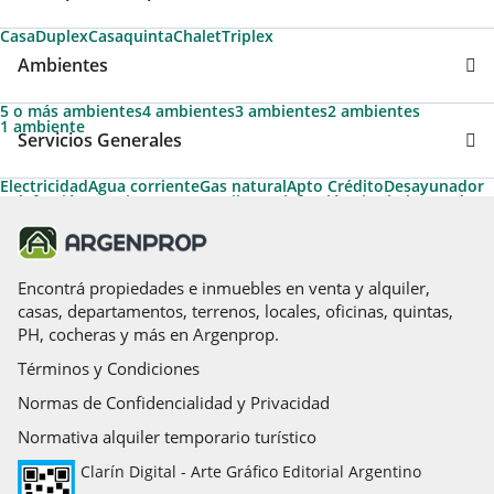
Casa
Duplex
Casaquinta
Chalet
Triplex
Ambientes
5 o más ambientes
4 ambientes
3 ambientes
2 ambientes
1 ambiente
Servicios Generales
Electricidad
Agua corriente
Gas natural
Apto Crédito
Desayunador
Calefacción
Permite Mascotas
Pileta
Calefacción tiro balanceado
Aire caliente
Aire acondicionado individual
Aire acondicionado central
Amoblado
Gas envasado
Caldera
Cancha de tenis
Espacio para vehículo
Cancha de futbol
Hidromasaje
Solarium
Encontrá propiedades e inmuebles en venta y alquiler,
casas, departamentos, terrenos, locales, oficinas, quintas,
PH, cocheras y más en Argenprop.
Términos y Condiciones
Normas de Confidencialidad y Privacidad
Normativa alquiler temporario turístico
Clarín Digital - Arte Gráfico Editorial Argentino