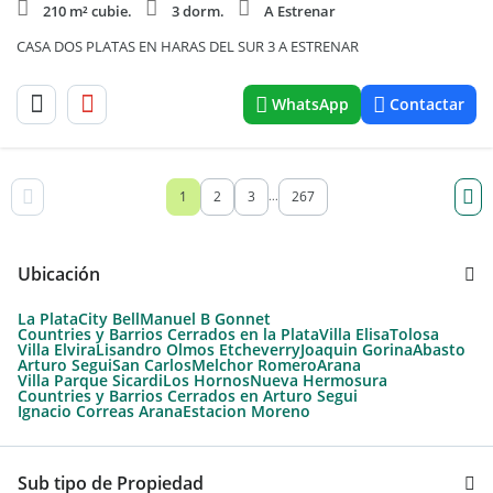
210 m² cubie.
3 dorm.
A Estrenar
CASA DOS PLATAS EN HARAS DEL SUR 3 A ESTRENAR
WhatsApp
Contactar
1
2
3
267
...
Ubicación
La Plata
City Bell
Manuel B Gonnet
Countries y Barrios Cerrados en la Plata
Villa Elisa
Tolosa
Villa Elvira
Lisandro Olmos Etcheverry
Joaquin Gorina
Abasto
Arturo Segui
San Carlos
Melchor Romero
Arana
Villa Parque Sicardi
Los Hornos
Nueva Hermosura
Countries y Barrios Cerrados en Arturo Segui
Ignacio Correas Arana
Estacion Moreno
Sub tipo de Propiedad