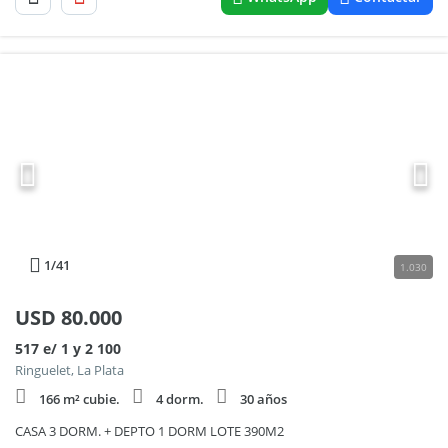
1
/41
1.030
USD
80.000
517 e/ 1 y 2 100
Ringuelet, La Plata
166 m² cubie.
4 dorm.
30 años
CASA 3 DORM. + DEPTO 1 DORM LOTE 390M2