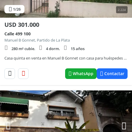
1
/26
2.224
USD
301.000
Calle 499 100
Manuel B Gonnet, Partido de La Plata
280 m² cubie.
4 dorm.
15 años
Casa quinta en venta en Manuel B Gonnet con casa para huéspedes DUEÑO DIRECTO
WhatsApp
Contactar