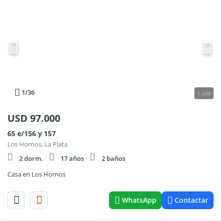
1
/36
1.040
USD
97.000
65 e/156 y 157
Los Hornos, La Plata
2 dorm.
17 años
2 baños
Casa en Los Hornos
WhatsApp
Contactar