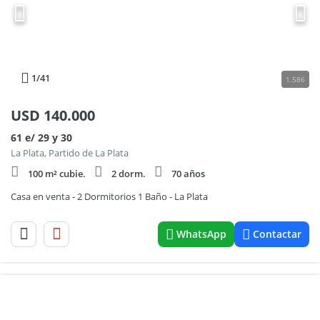
1
/41
1.586
USD
140.000
61 e/ 29 y 30
La Plata, Partido de La Plata
100 m² cubie.
2 dorm.
70 años
Casa en venta - 2 Dormitorios 1 Baño - La Plata
WhatsApp
Contactar