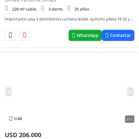
La Plata, Partido de La Plata
220 m² cubie.
3 dorm.
25 años
Importante casa 3 dormitorios cochera doble, quincho pileta 16 32 y 33
WhatsApp
Contactar
1
/48
855
USD
206.000