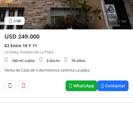
1
/48
1.701
USD
249.000
63 Entre 10 Y 11
La Plata, Partido de La Plata
160 m² cubie.
3 dorm.
70 años
Venta de Casa de 3 dormitorios centrica La plata
WhatsApp
Contactar