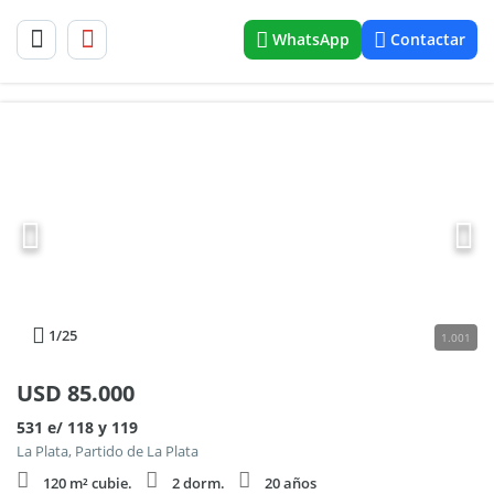
WhatsApp
Contactar
1
/25
1.001
USD
85.000
531 e/ 118 y 119
La Plata, Partido de La Plata
120 m² cubie.
2 dorm.
20 años