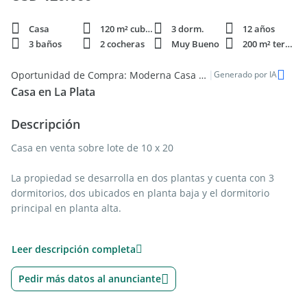
Casa
120 m² cubie.
3 dorm.
12 años
3 baños
2 cocheras
Muy Bueno
200 m² terren.
|
Oportunidad de Compra: Moderna Casa de 3 dorm. en Venta en La Plata
Generado por IA
Casa en La Plata
Descripción
Casa en venta sobre lote de 10 x 20
La propiedad se desarrolla en dos plantas y cuenta con 3
dormitorios, dos ubicados en planta baja y el dormitorio
principal en planta alta.
Planta baja:
Leer descripción completa
Living comedor amplio con cocina integrada y barra
desayunadora
Pedir más datos al anunciante
2 dormitorios
Cochera cubierta para dos autos