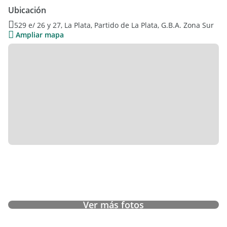
Lavadero cubierto con baño de servicio
Ubicación
Pileta
529 e/ 26 y 27, La Plata, Partido de La Plata, G.B.A. Zona Sur
Ampliar mapa
Planta alta:
Dormitorio principal con baño completo
Propiedad funcional, con buena distribución y espacios
cómodos tanto interiores como exteriores.
Ver más fotos