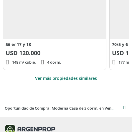
56 e/ 17 y 18
70/5 y 6
USD
120.000
USD
12
148 m² cubie.
4 dorm.
177 m² 
Ver más propiedades similares
Oportunidad de Compra: Moderna Casa de 3 dorm. en Venta en La Plata