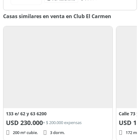
Casas similares en venta en Club El Carmen
133 e/ 62 y 63 6200
Calle 73 y
USD
230.000
USD
18
+ $ 200.000 expensas
200 m² cubie.
3 dorm.
172 m² 