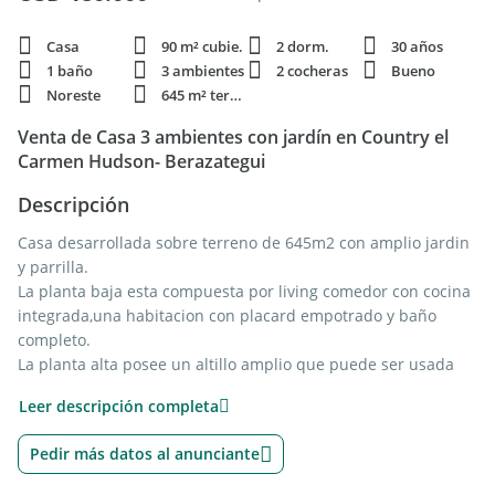
Casa
90 m² cubie.
2 dorm.
30 años
1 baño
3 ambientes
2 cocheras
Bueno
Noreste
645 m² terren.
Venta de Casa 3 ambientes con jardín en Country el
Carmen Hudson- Berazategui
Descripción
Casa desarrollada sobre terreno de 645m2 con amplio jardin
y parrilla.
La planta baja esta compuesta por living comedor con cocina
integrada,una habitacion con placard empotrado y baño
completo.
La planta alta posee un altillo amplio que puede ser usada
como habitación.
Leer descripción completa
Las superficies indicadas son a mero título informativo. No
Pedir más datos al anunciante
reflejan necesariamente con precisión la realidad de hecho
del inmueble ni las que surgen de los títulos y planos