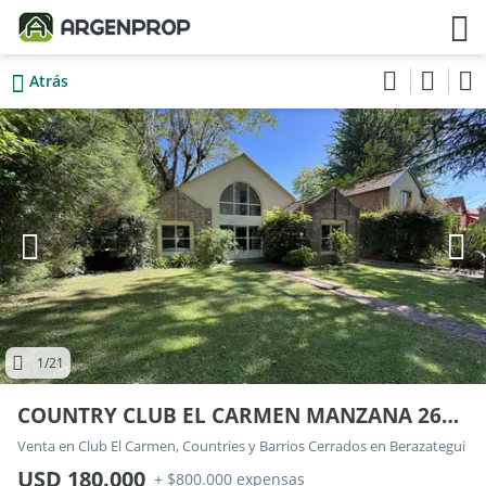
Atrás
1
/21
COUNTRY CLUB EL CARMEN MANZANA 261 LOTE 9
Venta en Club El Carmen, Countries y Barrios Cerrados en Berazategui
USD 180.000
+ $800.000 expensas