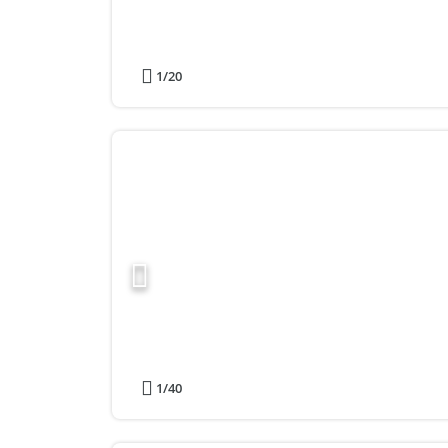
1
/20
1
/40