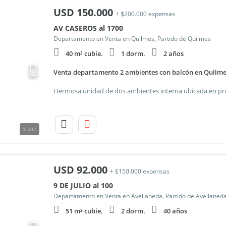
USD
150.000
+ $200.000 expensas
AV CASEROS al 1700
Departamento en Venta en Quilmes, Partido de Quilmes
40 m² cubie.
1 dorm.
2 años
Venta departamento 2 ambientes con balcón en Quilm
1.507
USD
92.000
+ $150.000 expensas
9 DE JULIO al 100
Departamento en Venta en Avellaneda, Partido de Avellaned
51 m² cubie.
2 dorm.
40 años