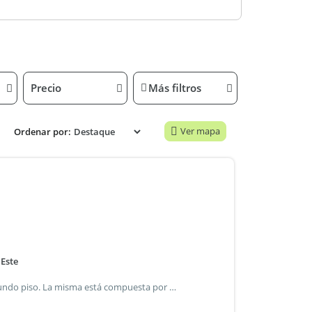
Precio
Más filtros
Ver mapa
Ordenar por:
Este
Hermosa unidad de 2 ambientes al frente ubicada en segundo piso. La misma está compuesta por amplio living comedor con cocina integrada, dormitorio y baño completo. Posee balcón al frente y al contrafrente. Las superficies indicadas son a mero título informativo. No reflejan necesariamente con precisión la realidad de hecho del inmueble ni las que surgen de los títulos y planos correspondientes