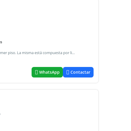
es
Hermosa unidad de dos ambientes interna ubicada en primer piso. La misma está compuesta por living comedor con cocina integrada y salida a balcón, dormitorio y baño completo. Excelente vista al deck con piscina. Las superficies indicadas son a mero título informativo. No reflejan necesariamente con precisión la realidad de hecho del inmueble ni las que surgen de los títulos y planos correspondientes
WhatsApp
Contactar
a