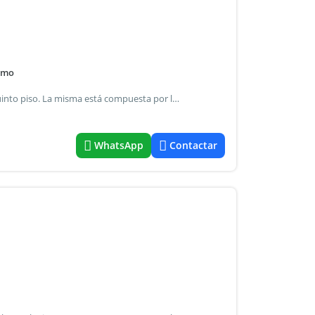
lmo
Hermosa unidad tres ambientes al frente ubicada en el quinto piso. La misma está compuesta por living comedor, cocina, dos dormitorios y baño completo. Posee balcón al frente y al contrafrente. El edificio cuenta con rampa de acceso para personas con movilidad reducida. Karina curotto cucicba matricula - 671- to1 - fo26 las superficies indicadas son a mero título informativo. No reflejan necesariamente con precisión la realidad de hecho del inmueble ni las que surgen de los títulos y planos correspondientes
WhatsApp
Contactar