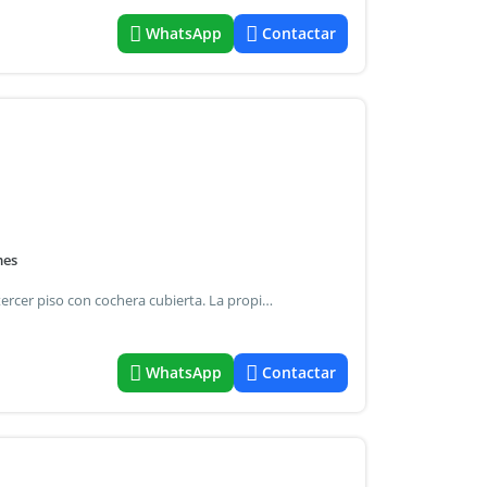
WhatsApp
Contactar
mes
Excelente unidad de 3 ambientes al frente ubicada en un tercer piso con cochera cubierta. La propiedad cuenta con un amplio living-comedor, con salida al balcón, y cocina semi-integrada que aporta funcionalidad y modernidad al espacio. Dispone además de un toilette, ideal para visitas. En el sector privado se encuentran dos dormitorios y un baño completo que asiste a ambos ambientes. La unidad se destaca por su buena distribución, luminosidad y comodidad, siendo una excelente opción tanto para vivienda como para inversión. Las superficies indicadas son a mero título informativo. No reflejan necesariamente con precisión la realidad de hecho del inmueble ni las que surgen de los títulos y planos correspondientes
WhatsApp
Contactar