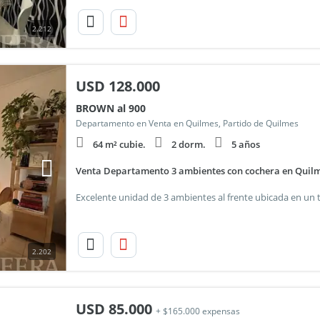
2.212
USD
128.000
BROWN al 900
Departamento en Venta en Quilmes, Partido de Quilmes
64 m² cubie.
2 dorm.
5 años
Venta Departamento 3 ambientes con cochera en Quil
2.202
USD
85.000
+ $165.000 expensas