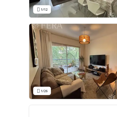
1
/12
1
/26