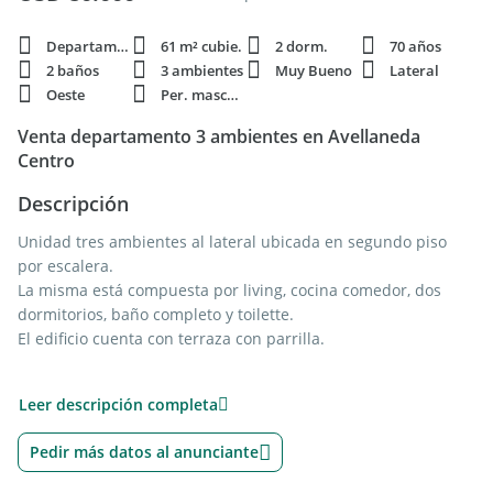
Departamento
61 m² cubie.
2 dorm.
70 años
2 baños
3 ambientes
Muy Bueno
Lateral
Oeste
Per. mascota
Venta departamento 3 ambientes en Avellaneda
Centro
Descripción
Unidad tres ambientes al lateral ubicada en segundo piso
por escalera.
La misma está compuesta por living, cocina comedor, dos
dormitorios, baño completo y toilette.
El edificio cuenta con terraza con parrilla.
Excelente ubicación en el centro de Avellaneda.
Leer descripción completa
Las superficies indicadas son a mero título informativo. No
Pedir más datos al anunciante
reflejan necesariamente con precisión la realidad de hecho
del inmueble ni las que surgen de los títulos y planos