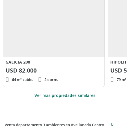
GALICIA 200
HIPOLITO
USD
82.000
USD
56
64 m² cubie.
2 dorm.
79 m² c
Ver más propiedades similares
Venta departamento 3 ambientes en Avellaneda Centro