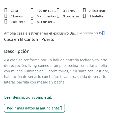
Casa
170 m² cubie.
3 dorm.
A Estrenar
4 baños
5 ambientes
3 cocheras
1 toilette
Excelente
831 m² terren.
|
Amplia casa a estrenar en el exclusivo Barrio Puerto de El Cantón
Generado por IA
Casa en El Canton - Puerto
Descripción
-La casa se conforma por un hall de entrada techado, toilette
de recepción, living-comedor amplio, cocina-comedor amplia
con mucha iluminación, 3 dormitorios, 1 en suite con vestidor,
habitación de servicio con baño. Lavadero, salida de servicio
lateral, parrilla con mesada y bacha.
Generales
Leer descripción completa
? ?Casa de 169,35m2 cubiertos y 50,19m2 semicubiertos (en
Pedir más datos al anunciante
estos metros esta incluida la pergola no incluida)