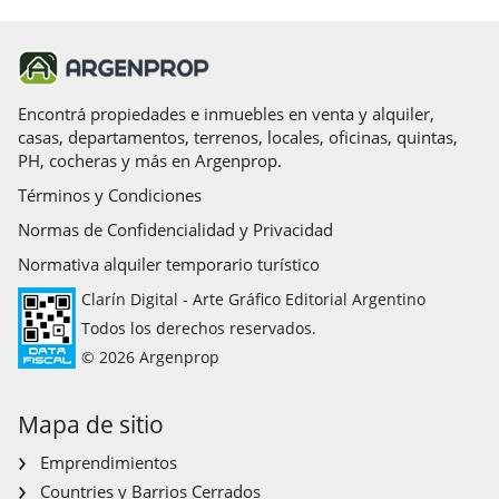
lote 136 de Norte) y griferias Peirano Mora monocomando.
Instalaciones
Encontrá propiedades e inmuebles en venta y alquiler,
Baños
casas, departamentos, terrenos, locales, oficinas, quintas,
? ?Instalación de agua sanitaria por cañerías de termo fusión.
PH, cocheras y más en Argenprop.
? ?Instalación de cloacas sanitaria en PVC reforzada Awaduct
? ?todos los inodoros y bidet son Piazza Amalfi con tapa y
Términos y Condiciones
mochila.
Normas de Confidencialidad y Privacidad
? ?Los vanitorys son de madera con bacha blanca.
Normativa alquiler temporario turístico
Gas
Clarín Digital - Arte Gráfico Editorial Argentino
? ?Instalaciones de gas con sistema Sigas termofusión.
Todos los derechos reservados.
© 2026 Argenprop
Instalación eléctrica
? ?Circuitos especiales para aires acondicionados.
? ?Circuito de tomas y centros diferenciados con
Mapa de sitio
interruptores aprobados.
? ?5 circuitos independientes con puesta a tierra vía jabalina.
Emprendimientos
? ?Disyuntor diferencial para toda la instalación.( monofasico)
Countries y Barrios Cerrados