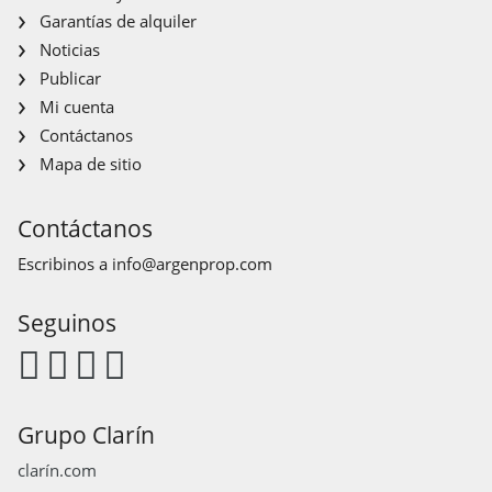
Garantías de alquiler
Suministros de agua y calefacción
Noticias
? ?Calefacción por losa radiante.
Publicar
? ?Tanque cisterna con bomba presurizadora para toda la
cañeria.
Mi cuenta
? ?Caldera dual marca Ferroli Nomina 24 italiana.
Contáctanos
Mapa de sitio
Contáctanos
Escribinos a
info@argenprop.com
Seguinos
Grupo Clarín
clarín.com