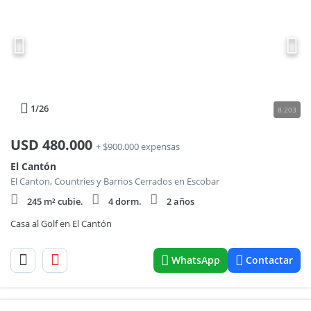
1
/26
8.203
USD
480.000
+ $900.000 expensas
El Cantón
El Canton, Countries y Barrios Cerrados en Escobar
245 m² cubie.
4 dorm.
2 años
Casa al Golf en El Cantón
WhatsApp
Contactar