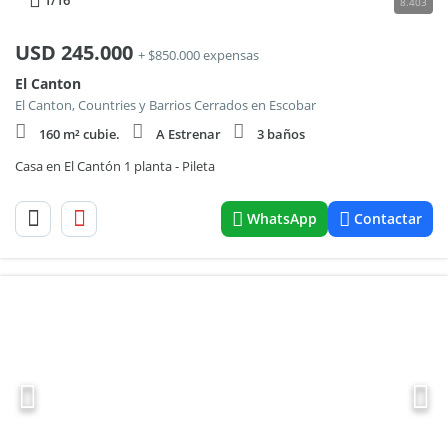
1
/16
8.403
USD
245.000
+ $850.000 expensas
El Canton
El Canton, Countries y Barrios Cerrados en Escobar
160 m² cubie.
A Estrenar
3 baños
Casa en El Cantón 1 planta - Pileta
WhatsApp
Contactar