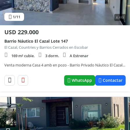
1
/11
8.413
USD
229.000
Barrio Náutico El Cazal Lote 147
El Cazal, Countries y Barrios Cerrados en Escobar
169 m² cubie.
3 dorm.
A Estrenar
Venta moderna Casa 4 amb en pozo - Barrio Privado Náutico El Cazal, Escobar
WhatsApp
Contactar