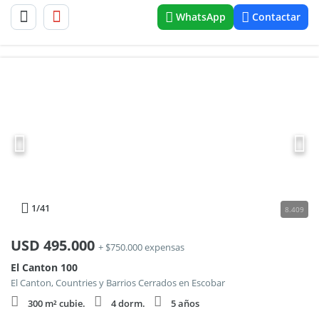
WhatsApp
Contactar
1
/41
8.409
USD
495.000
+ $750.000 expensas
El Canton 100
El Canton, Countries y Barrios Cerrados en Escobar
300 m² cubie.
4 dorm.
5 años