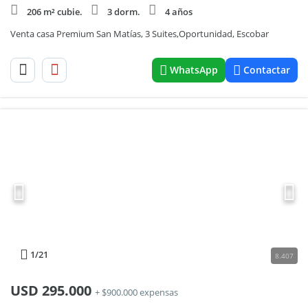
206 m² cubie.
3 dorm.
4 años
Venta casa Premium San Matías, 3 Suites,Oportunidad, Escobar
WhatsApp
Contactar
1
/21
8.407
USD
295.000
+ $900.000 expensas