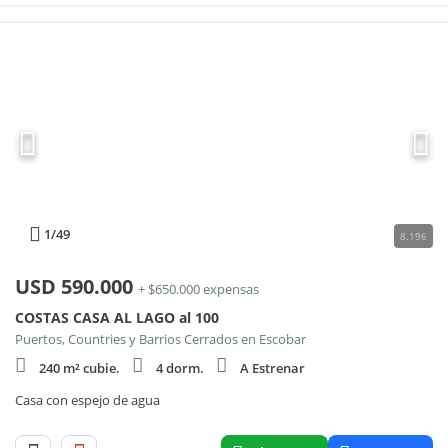
1
/49
8.196
USD
590.000
+ $650.000 expensas
COSTAS CASA AL LAGO al 100
Puertos, Countries y Barrios Cerrados en Escobar
240 m² cubie.
4 dorm.
A Estrenar
Casa con espejo de agua