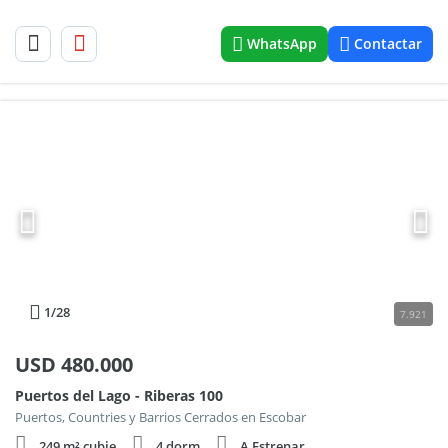
WhatsApp
Contactar
1
/28
7.921
USD
480.000
Puertos del Lago - Riberas 100
Puertos, Countries y Barrios Cerrados en Escobar
249 m² cubie.
4 dorm.
A Estrenar