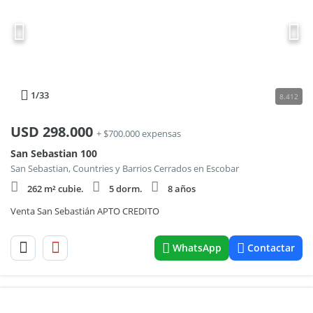
1
/33
8.412
USD
298.000
+ $700.000 expensas
San Sebastian 100
San Sebastian, Countries y Barrios Cerrados en Escobar
262 m² cubie.
5 dorm.
8 años
Venta San Sebastián APTO CREDITO
WhatsApp
Contactar