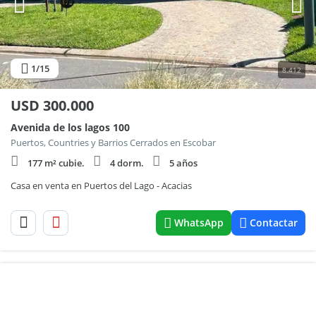
1
/15
8.412
USD
300.000
Avenida de los lagos 100
Puertos, Countries y Barrios Cerrados en Escobar
177 m² cubie.
4 dorm.
5 años
Casa en venta en Puertos del Lago - Acacias
WhatsApp
Contactar