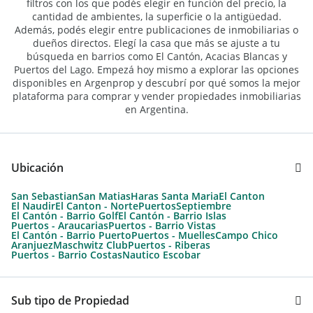
filtros con los que podés elegir en función del precio, la
cantidad de ambientes, la superficie o la antigüedad.
Además, podés elegir entre publicaciones de inmobiliarias o
dueños directos. Elegí la casa que más se ajuste a tu
búsqueda en barrios como El Cantón, Acacias Blancas y
Puertos del Lago. Empezá hoy mismo a explorar las opciones
disponibles en Argenprop y descubrí por qué somos la mejor
plataforma para comprar y vender propiedades inmobiliarias
en Argentina.
Ubicación
San Sebastian
San Matias
Haras Santa Maria
El Canton
El Naudir
El Canton - Norte
Puertos
Septiembre
El Cantón - Barrio Golf
El Cantón - Barrio Islas
Puertos - Araucarias
Puertos - Barrio Vistas
El Cantón - Barrio Puerto
Puertos - Muelles
Campo Chico
Aranjuez
Maschwitz Club
Puertos - Riberas
Puertos - Barrio Costas
Nautico Escobar
Sub tipo de Propiedad