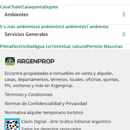
Casa
Chalet
Casaquinta
Duplex
Ambientes
5 o más ambientes
4 ambientes
3 ambientes
1 ambiente
Servicios Generales
Pileta
Electricidad
Agua corriente
Gas natural
Permite Mascotas
Desayunador
Calefacción
Aire acondicionado individual
Calefacción tiro balanceado
Cancha de tenis
Aire acondicionado central
Aire caliente
Caldera
Apto Crédito
Cancha de futbol
Losa radiante
Acceso para personas con movilidad reducida
Hidromasaje
Amoblado
Espacio para vehículo
Encontrá propiedades e inmuebles en venta y alquiler,
casas, departamentos, terrenos, locales, oficinas, quintas,
PH, cocheras y más en Argenprop.
Términos y Condiciones
Normas de Confidencialidad y Privacidad
Normativa alquiler temporario turístico
Clarín Digital - Arte Gráfico Editorial Argentino
Todos los derechos reservados.