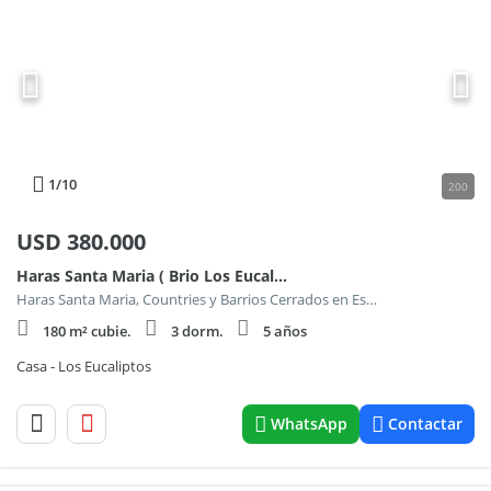
1
/10
200
USD
380.000
Haras Santa Maria ( Brio Los Eucaliptos ) U.F: al 0
Haras Santa Maria, Countries y Barrios Cerrados en Escobar
180 m² cubie.
3 dorm.
5 años
Casa - Los Eucaliptos
WhatsApp
Contactar