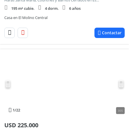
Haras Santa Maria, Countries y Barrios Cerrados en Escobar
195 m² cubie.
4 dorm.
6 años
Casa en El Molino Central
Contactar
1
/22
305
USD
225.000