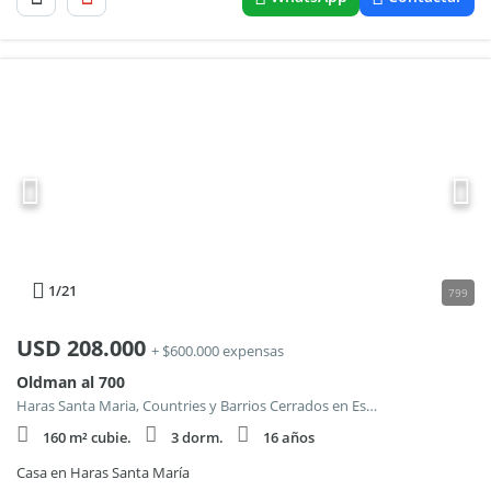
1
/21
799
USD
208.000
+ $600.000 expensas
Oldman al 700
Haras Santa Maria, Countries y Barrios Cerrados en Escobar
160 m² cubie.
3 dorm.
16 años
Casa en Haras Santa María