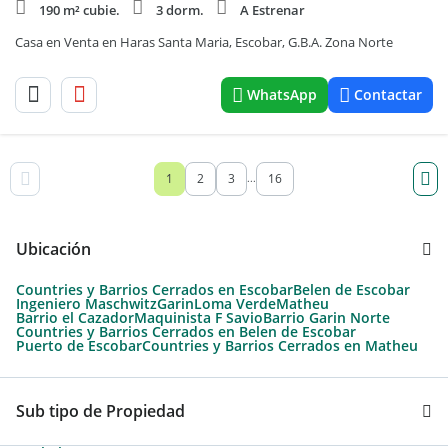
190 m² cubie.
3 dorm.
A Estrenar
Casa en Venta en Haras Santa Maria, Escobar, G.B.A. Zona Norte
WhatsApp
Contactar
1
2
3
16
...
Ubicación
Countries y Barrios Cerrados en Escobar
Belen de Escobar
Ingeniero Maschwitz
Garin
Loma Verde
Matheu
Barrio el Cazador
Maquinista F Savio
Barrio Garin Norte
Countries y Barrios Cerrados en Belen de Escobar
Puerto de Escobar
Countries y Barrios Cerrados en Matheu
Sub tipo de Propiedad