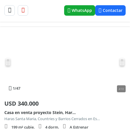
WhatsApp
Contactar
1
/47
410
USD
340.000
Casa en venta proyecto Stein, Haras Santa María ,Barrio el Molino
Haras Santa Maria, Countries y Barrios Cerrados en Escobar
199 m² cubie.
4 dorm.
A Estrenar