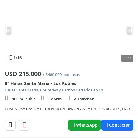
1
/16
1.101
USD
215.000
+ $480.000 expensas
B° Haras Santa María - Los Robles
Haras Santa Maria, Countries y Barrios Cerrados en Escobar
180 m² cubie.
2 dorm.
A Estrenar
LUMINOSA CASA A ESTRENAR EN UNA PLANTA EN LOS ROBLES, HARAS SANTA MARIA, SOBRE 1114m2 DE TERRENO.
WhatsApp
Contactar