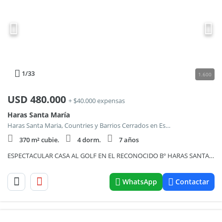
1
/33
1.600
USD
480.000
+ $40.000 expensas
Haras Santa María
Haras Santa Maria, Countries y Barrios Cerrados en Escobar
370 m² cubie.
4 dorm.
7 años
ESPECTACULAR CASA AL GOLF EN EL RECONOCIDO Bº HARAS SANTA MARIA EN ESCOBAR.
WhatsApp
Contactar