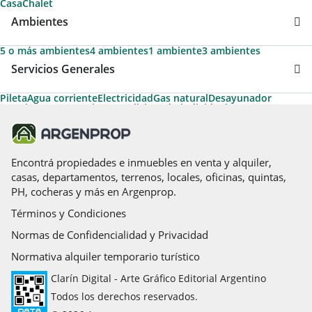
Casa
Chalet
Ambientes
5 o más ambientes
4 ambientes
1 ambiente
3 ambientes
Servicios Generales
Pileta
Agua corriente
Electricidad
Gas natural
Desayunador
Permite Mascotas
Aire acondicionado individual
Aire acondicionado central
Cancha de tenis
Calefacción
Calefacción tiro balanceado
Aire caliente
Caldera
Cancha de futbol
Losa radiante
Hidromasaje
Amoblado
Acceso para personas con movilidad reducida
Apto Crédito
Encontrá propiedades e inmuebles en venta y alquiler,
casas, departamentos, terrenos, locales, oficinas, quintas,
PH, cocheras y más en Argenprop.
Términos y Condiciones
Normas de Confidencialidad y Privacidad
Normativa alquiler temporario turístico
Clarín Digital - Arte Gráfico Editorial Argentino
Todos los derechos reservados.