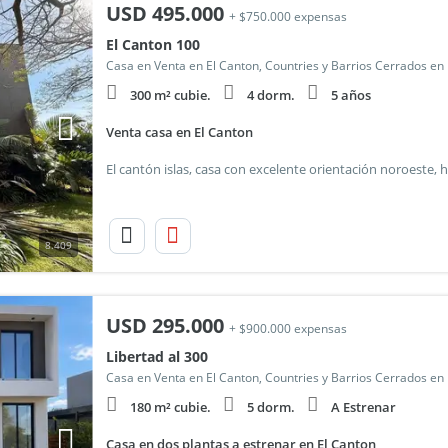
USD
495.000
+ $750.000 expensas
El Canton 100
Casa en Venta en El Canton, Countries y Barrios Cerrados en
300 m² cubie.
4 dorm.
5 años
Venta casa en El Canton
8.409
USD
295.000
+ $900.000 expensas
Libertad al 300
Casa en Venta en El Canton, Countries y Barrios Cerrados en
180 m² cubie.
5 dorm.
A Estrenar
Casa en dos plantas a estrenar en El Canton