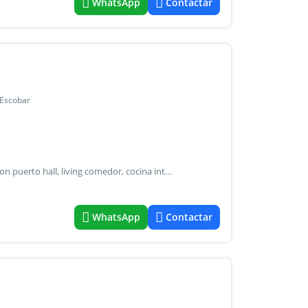
WhatsApp
Contactar
 Escobar
Lindisima casa en una planta,sobre lote interno en el canton puerto hall, living comedor, cocina integrada con isla,toilette,lavadero dormitorio principal en suite con vestidor y otros dos dormitorios con otro baño completo galeria con parrilla ,pileta de 8x4 garaje para dos autos, calefaccion por radiadores ,muy buenas terminaciones,sobre un lote de 730 metros lote interno
WhatsApp
Contactar