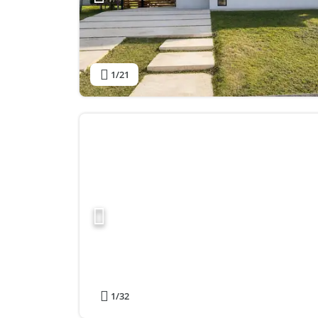
1
/21
1
/32