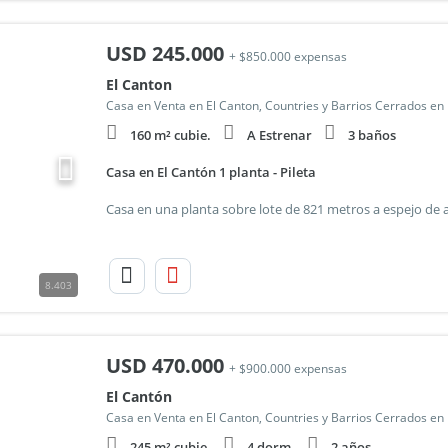
USD
245.000
+ $850.000 expensas
El Canton
Casa en Venta en El Canton, Countries y Barrios Cerrados en
160 m² cubie.
A Estrenar
3 baños
Casa en El Cantón 1 planta - Pileta
8.403
USD
470.000
+ $900.000 expensas
El Cantón
Casa en Venta en El Canton, Countries y Barrios Cerrados en
245 m² cubie.
4 dorm.
2 años