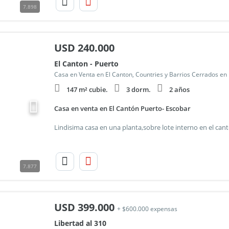
7.898
USD
240.000
El Canton - Puerto
Casa en Venta en El Canton, Countries y Barrios Cerrados en
147 m² cubie.
3 dorm.
2 años
Casa en venta en El Cantón Puerto- Escobar
7.877
USD
399.000
+ $600.000 expensas
Libertad al 310