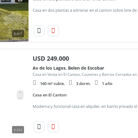
8.407
USD
249.000
Av de los Lagos, Belen de Escobar
Casa en Venta en El Canton, Countries y Barrios Cerrados en
160 m² cubie.
3 dorm.
1 año
Casa en El Canton
8.404