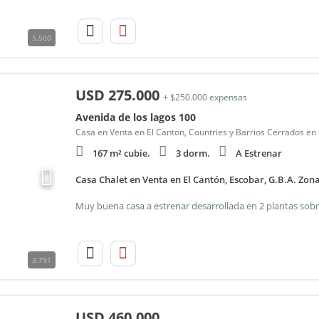
5.500
USD
275.000
+ $250.000 expensas
Avenida de los lagos 100
Casa en Venta en El Canton, Countries y Barrios Cerrados en
167 m² cubie.
3 dorm.
A Estrenar
Casa Chalet en Venta en El Cantón, Escobar, G.B.A. Zon
3.791
USD
460.000