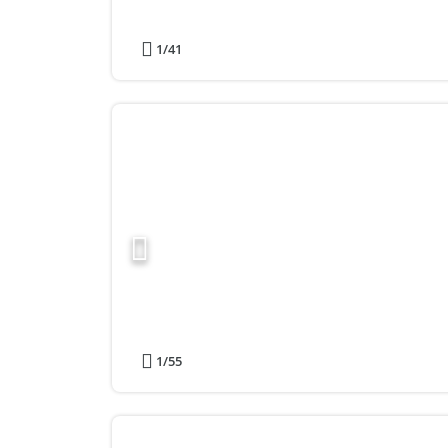
1
/41
1
/55