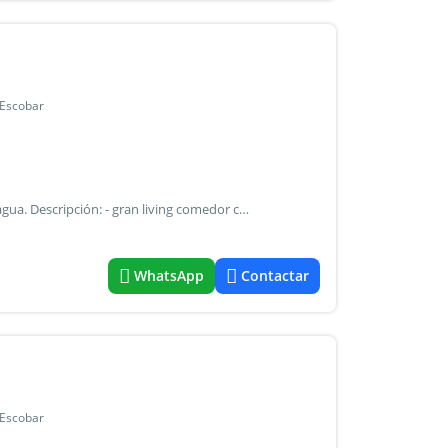
 Escobar
Casa en una planta sobre lote de 821 metros a espejo de agua. Descripción: - gran living comedor con cocina integrada con isla - lavadero con entrada independiente - galería cubierta con piscina de 4x8 (con cerramiento para niños y mascotas). Parrilla con cerramiento y bacha. - 3 habitaciones que comparten un baño completo, todas con placards. - Habitación principal en suite con vestidor y salida al jardín con vista al agua. - Calefacción por losa radiante sectorizada - estacionamiento cubierto para 1 vehículo - estacionamiento descubierto para 3 vehículos - cerco vivo alrededor - espacio de guardado exterior - caldera dual las expensas incluyen impuesto municipal y arba. Top bienes raices marcelo top cmpcpsi 5598
WhatsApp
Contactar
 Escobar