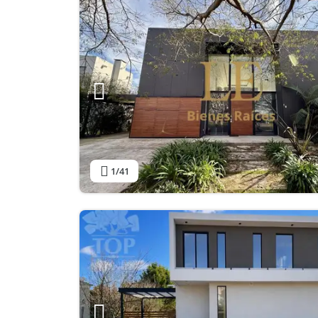
1
/41