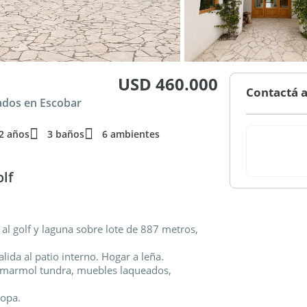
USD 460.000
Contactá a
rados en Escobar
2 años
3 baños
6 ambientes
lf
 al golf y laguna sobre lote de 887 metros,
lida al patio interno. Hogar a leña.
de marmol tundra, muebles laqueados,
ropa.