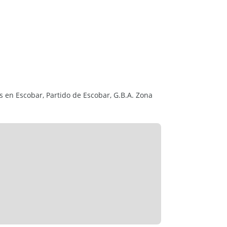
pal en suite con vestidor, terraza con vista al
timentado.
mediante escalera.
s en Escobar, Partido de Escobar, G.B.A. Zona
ra dual Baxi. Sectorización en 6 zonas de la
 grapia)