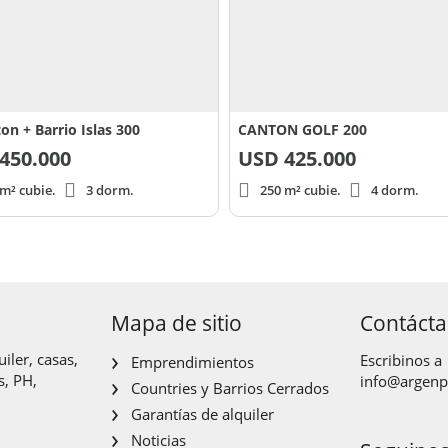
on + Barrio Islas 300
CANTON GOLF 200
450.000
USD
425.000
m² cubie.
3 dorm.
250 m² cubie.
4 dorm.
Mapa de sitio
Contáct
iler, casas,
Escribinos a
Emprendimientos
s, PH,
info@argen
Countries y Barrios Cerrados
Garantías de alquiler
Noticias