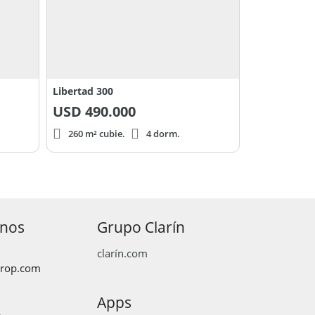
Libertad 300
USD
490.000
260 m² cubie.
4 dorm.
anos
Grupo Clarín
clarín.com
prop.com
Apps