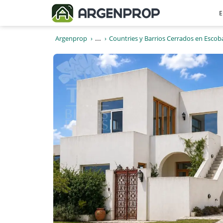
E
Argenprop
...
Countries y Barrios Cerrados en Escob