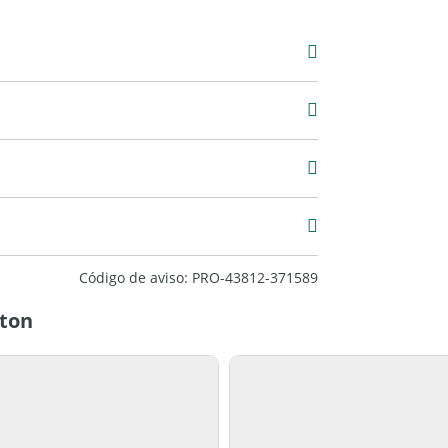
Venta
USD 460.000
7 m2
887 m2
Código de aviso: PRO-43812-371589
nton