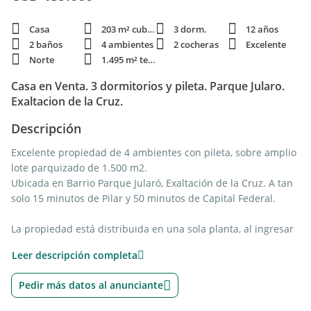
Casa
203 m² cubie.
3 dorm.
12 años
2 baños
4 ambientes
2 cocheras
Excelente
Norte
1.495 m² terren.
Casa en Venta. 3 dormitorios y pileta. Parque Jularo.
Exaltacion de la Cruz.
Descripción
Excelente propiedad de 4 ambientes con pileta, sobre amplio
lote parquizado de 1.500 m2.
Ubicada en Barrio Parque Jularó, Exaltación de la Cruz. A tan
solo 15 minutos de Pilar y 50 minutos de Capital Federal.
La propiedad está distribuida en una sola planta, al ingresar
por la puerta principal nos recibe un gran living - comedor de
Leer descripción completa
9x8 mts muy amplio y luminoso con dos aires acondicionados
y un hogar a gas, integrado mediante una barra desayunador
Pedir más datos al anunciante
a la cocina que cuenta con muebles bajo mesada y alacenas,
mesada de mármol, anafe eléctrico vitrocerámico y horno