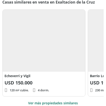
Casas similares en venta en Exaltacion de la Cruz
Echeverri y Vigil
Barrio Lo
USD
150.000
USD
19
120 m² cubie.
4 dorm.
230 m² 
Ver más propiedades similares