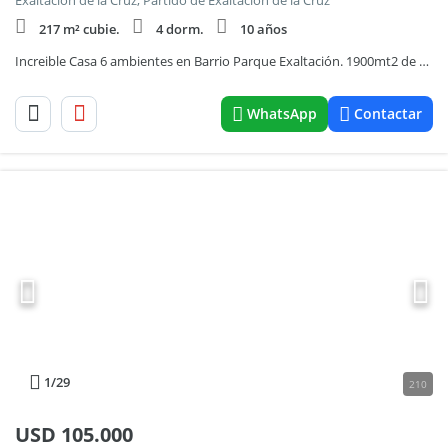
Exaltacion de la Cruz, Partido de Exaltación de la Cruz
217 m² cubie.
4 dorm.
10 años
Increible Casa 6 ambientes en Barrio Parque Exaltación. 1900mt2 de parque. Piscina. Gas Natural
WhatsApp
Contactar
1
/29
210
USD
105.000