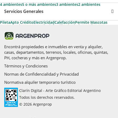
4 ambientes
5 o más ambientes
3 ambientes
2 ambientes
Servicios Generales
Pileta
Apto Crédito
Electricidad
Calefacción
Permite Mascotas
Desayunador
Gas natural
Calefacción tiro balanceado
Aire acondicionado individual
Agua corriente
Aire caliente
Aire acondicionado central
Gas envasado
Hogar a leña
Solarium
Acceso para personas con movilidad reducida
Cancha de futbol
Encontrá propiedades e inmuebles en venta y alquiler,
casas, departamentos, terrenos, locales, oficinas, quintas,
PH, cocheras y más en Argenprop.
Términos y Condiciones
Normas de Confidencialidad y Privacidad
Normativa alquiler temporario turístico
Clarín Digital - Arte Gráfico Editorial Argentino
Todos los derechos reservados.
© 2026 Argenprop