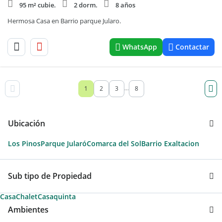
95 m² cubie.
2 dorm.
8 años
Hermosa Casa en Barrio parque Jularo.
WhatsApp
Contactar
1
2
3
8
...
Ubicación
Los Pinos
Parque Jularó
Comarca del Sol
Barrio Exaltacion
Sub tipo de Propiedad
Casa
Chalet
Casaquinta
Ambientes