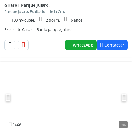
Girasol, Parque Jularo.
Parque Jularó, Exaltacion de la Cruz
100 m² cubie.
2 dorm.
6 años
Excelente Casa en Barrio parque Jularo.
WhatsApp
Contactar
1
/29
206