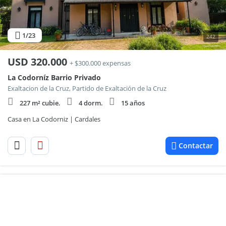
1
/23
242
USD
320.000
+ $300.000 expensas
La Codorníz Barrio Privado
Exaltacion de la Cruz, Partido de Exaltación de la Cruz
227 m² cubie.
4 dorm.
15 años
Casa en La Codorniz | Cardales
Contactar