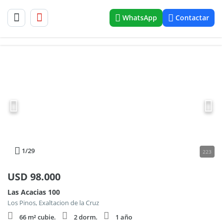
WhatsApp
Contactar
1
/29
223
USD
98.000
Las Acacias 100
Los Pinos, Exaltacion de la Cruz
66 m² cubie.
2 dorm.
1 año