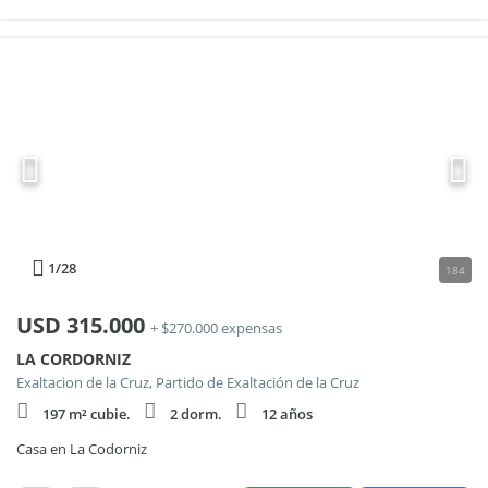
1
/28
184
USD
315.000
+ $270.000 expensas
LA CORDORNIZ
Exaltacion de la Cruz, Partido de Exaltación de la Cruz
197 m² cubie.
2 dorm.
12 años
Casa en La Codorniz