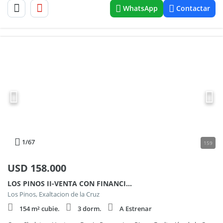
WhatsApp
Contactar
1
/67
159
USD
158.000
LOS PINOS II-VENTA CON FINANCIACION 100
Los Pinos, Exaltacion de la Cruz
154 m² cubie.
3 dorm.
A Estrenar