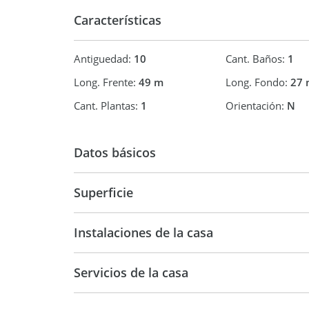
tranquilidad, naturaleza y proyección.
Características
Una oportunidad especialmente interesante para 
sobre un terreno amplio, forestado y con excelent
Antiguedad:
10
Cant. Baños:
1
Consultanos para coordinar una visita y conocer e
Long. Frente:
49 m
Long. Fondo:
27 
Cant. Plantas:
1
Orientación:
N
Todas las medidas enunciadas son meramente orie
se expresen en el respectivo título de propiedad 
Datos básicos
vídeos son meramente ilustrativos y no contractu
Venta
USD 89.0
Superficie
CI. Rodrigo Criscenti. Matrícula 1406.
30 m2
1.4
Instalaciones de la casa
Servicios de la casa