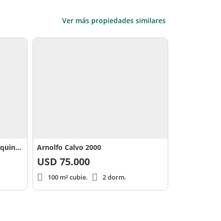
Ver más propiedades similares
Rosales y Gobernador Vera (Esquina) - Funes
Arnolfo Calvo 2000
USD
75.000
100 m² cubie.
2 dorm.