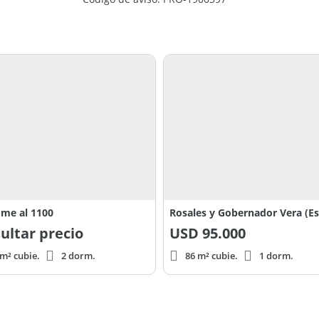
me al 1100
ultar precio
USD
95.000
m² cubie.
2 dorm.
86 m² cubie.
1 dorm.