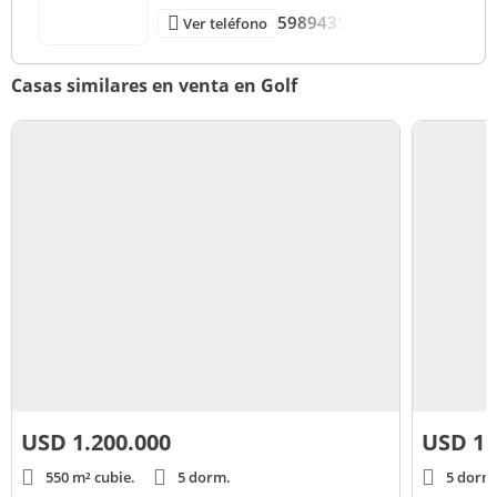
5989435
Ver teléfono
Casas similares en venta en Golf
USD
1.200.000
USD
1.
550 m² cubie.
5 dorm.
5 dorm