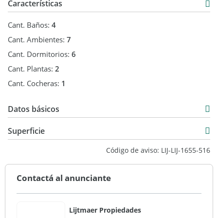
Características
Cant. Baños:
4
Cant. Ambientes:
7
Cant. Dormitorios:
6
Cant. Plantas:
2
Cant. Cocheras:
1
Datos básicos
Casa
Superficie
Venta
557 m2
Código de aviso: LIJ-LIJ-1655-516
USD 1.600.000
8.000 m2
557 m2
Contactá al anunciante
Lijtmaer Propiedades