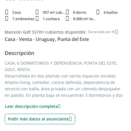
Casa
557 m² cubie.
6 dorm.
4 baños
7 ambientes
1 cochera
8.000 m² terren.
|
Mansión Golf 557m² cubiertos disponible
Generado por IA
Casa - Venta - Uruguay, Punta del Este
Descripción
CASA, 6 DORMITORIOS Y DEPENDENCIA, PUNTA DEL ESTE,
GOLF, VENTA
Desarrollada en dos plantas con varios espacios sociales.
Amplio living, comedor, cocina definida, dependencia de
servicio con baño, área privada con un cómodo despojador
en pasillo. En planta baja se encuentran 3 dormitorios y dos
baños, uno de ellos en suite. El dormitorio principal se
Leer descripción completa
encuentra en planta alta junto a dos dormitorios que
comparten un baño pudiendo utilizarse como playroom o
Pedir más datos al anunciante
sala multiuso. Galería exterior con vista a un hermoso jardín
parquizado.