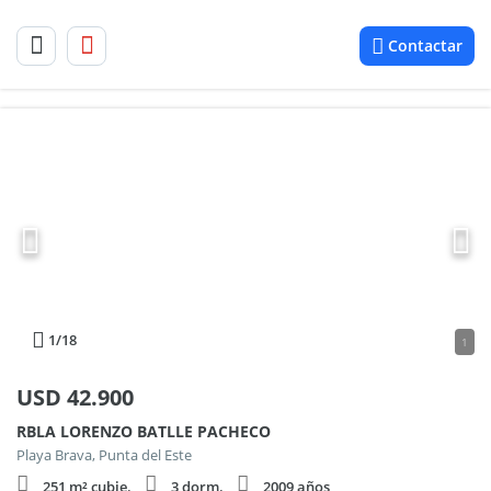
Contactar
1
/18
1
USD
42.900
RBLA LORENZO BATLLE PACHECO
Playa Brava, Punta del Este
251 m² cubie.
3 dorm.
2009 años