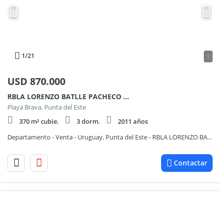
1
/21
1
USD
870.000
RBLA LORENZO BATLLE PACHECO 100, Piso 17
Playa Brava, Punta del Este
370 m² cubie.
3 dorm.
2011 años
Departamento - Venta - Uruguay, Punta del Este - RBLA LORENZO BATLLE PACHECO 1
Contactar