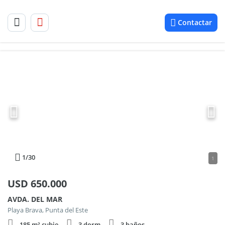
Contactar
1
/30
1
USD
650.000
AVDA. DEL MAR
Playa Brava, Punta del Este
185 m² cubie.
3 dorm.
3 baños