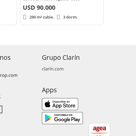
USD
90.000
290 m² cubie.
3 dorm.
anos
Grupo Clarín
clarín.com
prop.com
Apps
s