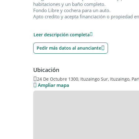
habitaciones y un baño completo.
Fondo Libre y cochera para un auto.
Apto credito y acepta financiación o propiedad en
Vender tu casa
Leer descripción completa
Brindamos un servicio completo para conseguir v
siempre al mejor precio. Un compromiso que adqu
Pedir más datos al anunciante
Inversiones inmobiliarias
Project&Brokers . Poseemos una larga experienci
Ubicación
los clientes más exigentes. Y así asegurar las me
rentabilidad en cada operación.
24 De Octubre 1300, Ituzaingo Sur, Ituzaingo, Par
Ampliar mapa
Tasación de viviendas
Descubre cuánto vale tu casa y decide si te convie
de mercado. En Project&Brokers realizamos tasaci
mejor decisión financiera y obtener la máxima re