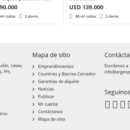
90.000
USD
139.000
m² cubie.
2 dorm.
80 m² cubie.
2 dorm.
Mapa de sitio
Contáct
iler, casas,
Escribinos a
Emprendimientos
s, PH,
info@argen
Countries y Barrios Cerrados
Garantías de alquiler
Noticias
Seguino
Publicar
Mi cuenta
Contáctanos
tino
Mapa de sitio