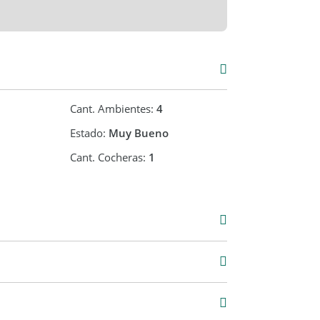
Cant. Ambientes:
4
Estado:
Muy Bueno
Cant. Cocheras:
1
Venta
USD 118.000
0 m2
100 m2