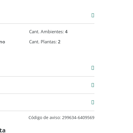
Cant. Ambientes:
4
no
Cant. Plantas:
2
000
37 m2
157 m2
Código de aviso: 299634-6409569
ta