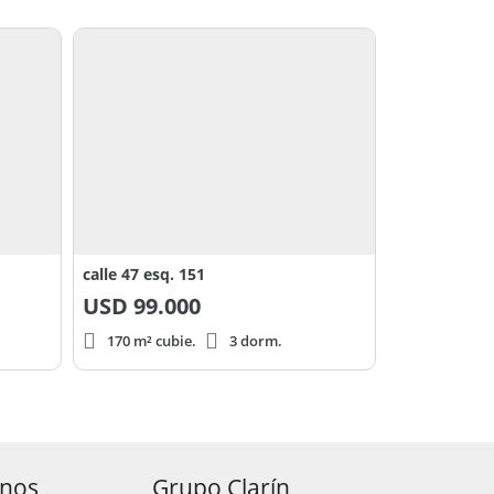
calle 47 esq. 151
USD
99.000
170 m² cubie.
3 dorm.
anos
Grupo Clarín