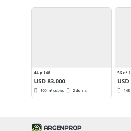
44 y 148
56 e/ 1
USD
83.000
USD
100 m² cubie.
2 dorm.
148 