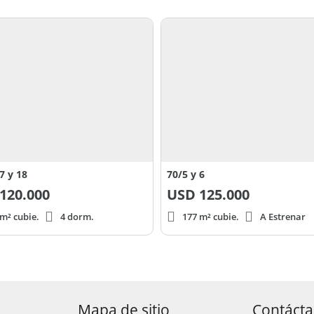
7 y 18
70/5 y 6
120.000
USD
125.000
m² cubie.
4 dorm.
177 m² cubie.
A Estrenar
Mapa de sitio
Contáct