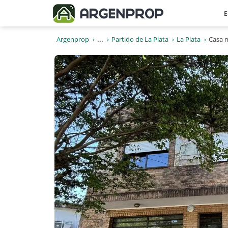
E
Argenprop
...
Partido de La Plata
La Plata