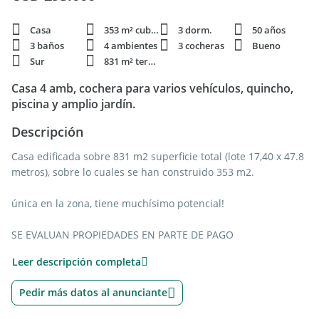
Casa
353 m² cubie.
3 dorm.
50 años
3 baños
4 ambientes
3 cocheras
Bueno
Sur
831 m² terren.
Casa 4 amb, cochera para varios vehículos, quincho,
piscina y amplio jardín.
Descripción
Casa edificada sobre 831 m2 superficie total (lote 17,40 x 47.8
metros), sobre lo cuales se han construido 353 m2.
única en la zona, tiene muchísimo potencial!
SE EVALUAN PROPIEDADES EN PARTE DE PAGO
Leer descripción completa
La propiedad se desarrolla en planta baja y cocheras en el
subsuelo. Consta de 3 dormitorios, 3 baños ( uno exterior),
Pedir más datos al anunciante
cocina con espacio desayunador, lavadero sectorizado, salón
amplísimo más otro espacio contiguo para comedor diario; en