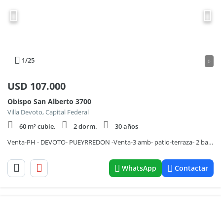
1
/25
0
USD
107.000
Obispo San Alberto 3700
Villa Devoto, Capital Federal
60 m² cubie.
2 dorm.
30 años
Venta-PH - DEVOTO- PUEYRREDON -Venta-3 amb- patio-terraza- 2 baños- luminoso-
WhatsApp
Contactar