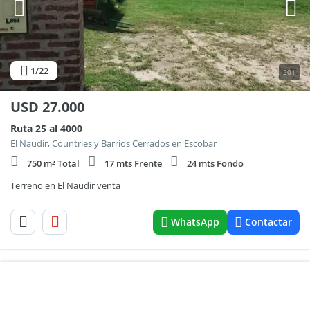
1
/22
201
USD
27.000
Ruta 25 al 4000
El Naudir, Countries y Barrios Cerrados en Escobar
750 m² Total
17 mts Frente
24 mts Fondo
Terreno en El Naudir venta
WhatsApp
Contactar