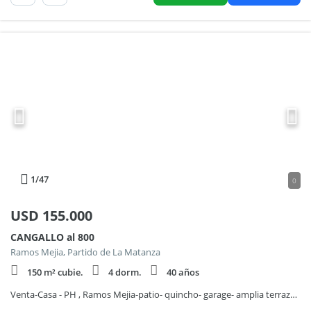
1
/47
0
USD
155.000
CANGALLO al 800
Ramos Mejia, Partido de La Matanza
150 m² cubie.
4 dorm.
40 años
Venta-Casa - PH , Ramos Mejia-patio- quincho- garage- amplia terraza-5 ambientes-ph-lote propio-