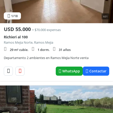
1
/18
601
USD
55.000
+ $70.000 expensas
Richieri al 100
Ramos Mejia Norte, Ramos Mejia
29 m² cubie.
1 dorm.
31 años
Departamento 2 ambientes en Ramos Mejia Norte venta
WhatsApp
Contactar