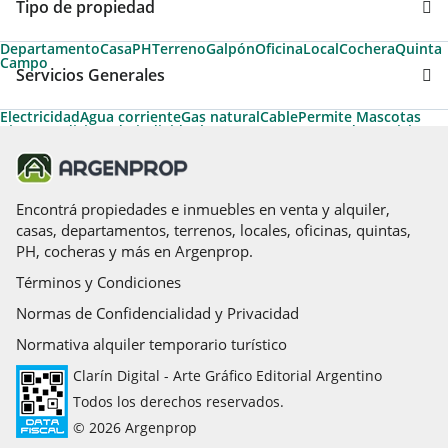
Tipo de propiedad
Departamento
Casa
PH
Terreno
Galpón
Oficina
Local
Cochera
Quinta
Campo
Servicios Generales
Electricidad
Agua corriente
Gas natural
Cable
Permite Mascotas
Aire acondicionado individual
Ascensor
Ascensores de servicio
Ascensores principales
Apto Crédito
Apto Profesional
Aire acondicionado central
Calefacción
Calefacción tiro balanceado
Artefactos de cocina
Desayunador
Teléfono
Luz eléctrica
Agua cloaca
Aire caliente
Encontrá propiedades e inmuebles en venta y alquiler,
casas, departamentos, terrenos, locales, oficinas, quintas,
PH, cocheras y más en Argenprop.
Términos y Condiciones
Normas de Confidencialidad y Privacidad
Normativa alquiler temporario turístico
Clarín Digital - Arte Gráfico Editorial Argentino
Todos los derechos reservados.
© 2026 Argenprop