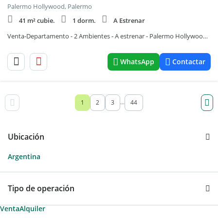
Palermo Hollywood, Palermo
41 m² cubie.
1 dorm.
A Estrenar
Venta-Departamento - 2 Ambientes - A estrenar - Palermo Hollywood - Balcón - Terraza
WhatsApp
Contactar
1
2
3
44
...
Ubicación
Argentina
Tipo de operación
Venta
Alquiler