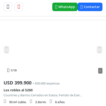
WhatsApp
Contactar
1
/19
0
USD
399.900
+ $30.000 expensas
Los robles al 5200
Countries y Barrios Cerrados en Ezeiza, Partido de Ezeiza
93 m² cubie.
2 dorm.
6 años