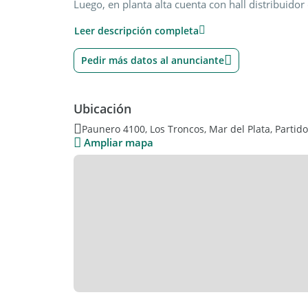
Luego, en planta alta cuenta con hall distribuid
dormitorios, el principal en suite con vestidor; e
Leer descripción completa
los dormitorios restantes. Por último la propieda
encuentra en excelente estado de conservación 
Pedir más datos al anunciante
Ubicación
Paunero 4100, Los Troncos, Mar del Plata, Partid
Ampliar mapa