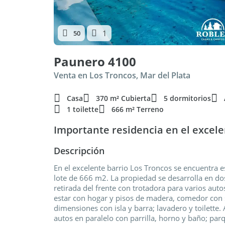
1
50
Paunero 4100
Venta en Los Troncos, Mar del Plata
Casa
370 m² Cubierta
5 dormitorios
1 toilette
666 m² Terreno
Importante residencia en el excele
Descripción
En el excelente barrio Los Troncos se encuentra 
lote de 666 m2. La propiedad se desarrolla en dos 
retirada del frente con trotadora para varios aut
estar con hogar y pisos de madera, comedor con s
dimensiones con isla y barra; lavadero y toilette
autos en paralelo con parrilla, horno y baño; parqu