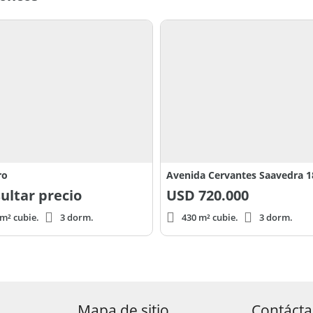
ro
Avenida Cervantes Saavedra 1
ultar precio
USD
720.000
m² cubie.
3 dorm.
430 m² cubie.
3 dorm.
Mapa de sitio
Contáct