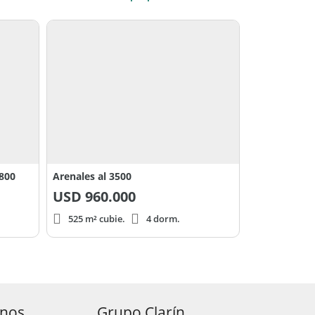
800
Arenales al 3500
USD
960.000
525 m² cubie.
4 dorm.
anos
Grupo Clarín