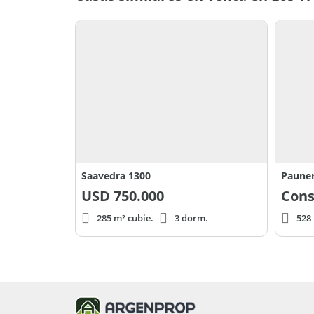
Saavedra 1300
Paune
USD
750.000
Cons
285 m² cubie.
3 dorm.
528 