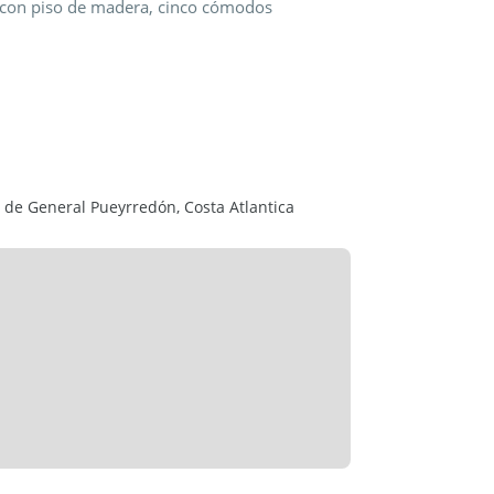
or con piso de madera, cinco cómodos
scritorio y dos baño completos para servicio de
d posee calefacción por radiadores y se
y mantenimiento.
o de General Pueyrredón, Costa Atlantica