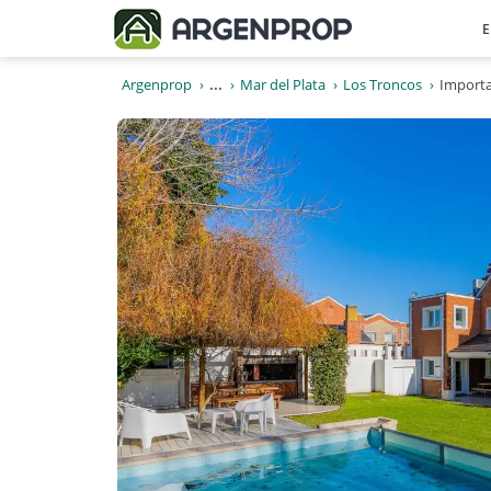
E
Argenprop
...
Mar del Plata
Los Troncos