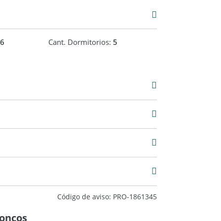
6
Cant. Dormitorios:
5
Venta
USD 950.000
6 m2
666 m2
Código de aviso: PRO-1861345
roncos