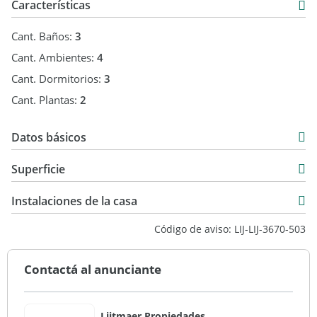
Características
Cant. Baños:
3
Cant. Ambientes:
4
Cant. Dormitorios:
3
Cant. Plantas:
2
Datos básicos
Casa
Superficie
Venta
329 m2
USD 600.000
Instalaciones de la casa
1.022 m2
Código de aviso: LIJ-LIJ-3670-503
329 m2
Contactá al anunciante
Lijtmaer Propiedades