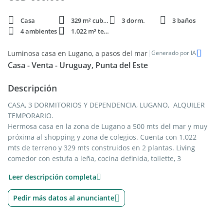
Casa
329 m² cubie.
3 dorm.
3 baños
4 ambientes
1.022 m² terren.
|
Luminosa casa en Lugano, a pasos del mar
Generado por IA
Casa - Venta - Uruguay, Punta del Este
Descripción
CASA, 3 DORMITORIOS Y DEPENDENCIA, LUGANO, ALQUILER
TEMPORARIO.
Hermosa casa en la zona de Lugano a 500 mts del mar y muy
próxima al shopping y zona de colegios. Cuenta con 1.022
mts de terreno y 329 mts construidos en 2 plantas. Living
comedor con estufa a leña, cocina definida, toilette, 3
dormitorios en suite, toilette, dependencia completa,
Leer descripción completa
lavadero, lindo jardín con barbacoa y piscina climatizada.
Totalmente equipada. Calefacción a gas oil. Ideal para vivir
Pedir más datos al anunciante
todo el año.