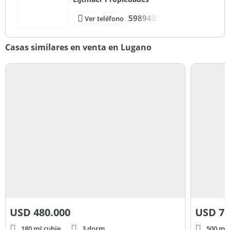
5989435
Ver teléfono
Casas similares en venta en Lugano
USD
480.000
USD
75
180 m² cubie.
3 dorm.
500 m² 