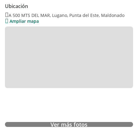
Ubicación
A 500 MTS DEL MAR, Lugano, Punta del Este, Maldonado
Medida: SUITES : 3
Ampliar mapa
(LIJ-LIJ-3670)
Ver más fotos