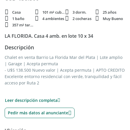
Casa
101 m² cubie.
3 dorm.
25 años
1 baño
4 ambientes
2 cocheras
Muy Bueno
357 m² terren.
LA FLORIDA. Casa 4 amb. en lote 10 x 34
Descripción
Chalet en venta Barrio La Florida Mar del Plata | Lote amplio
| Garage | Acepta permuta
- U$S 138.500 Nuevo valor | Acepta permuta | APTO CREDITO
Excelente entorno residencial con verde, tranquilidad y fácil
acceso por Ruta 2
Ubicación: Mendioroz y Eusebione
Leer descripción completa
(Sobre Mendioroz, arteria principal del barrio La Florida)
Pedir más datos al anunciante
Lote: 10,40 x 34,33
Distribución funcional y luminosa:
Living comedor