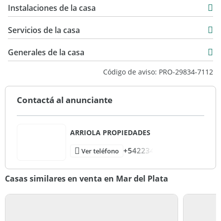
USD 138.500
Instalaciones de la casa
AHO6931418
357 m2
238 m2
Servicios de la casa
339 m2
Generales de la casa
Código de aviso: PRO-29834-7112
Contactá al anunciante
ARRIOLA PROPIEDADES
+542234
Ver teléfono
Casas similares en venta en Mar del Plata