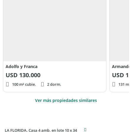
Adolfo y Franca
Armando
USD
130.000
USD
11
100 m² cubie.
2 dorm.
131 m² 
Ver más propiedades similares
LA FLORIDA. Casa 4 amb. en lote 10 x 34