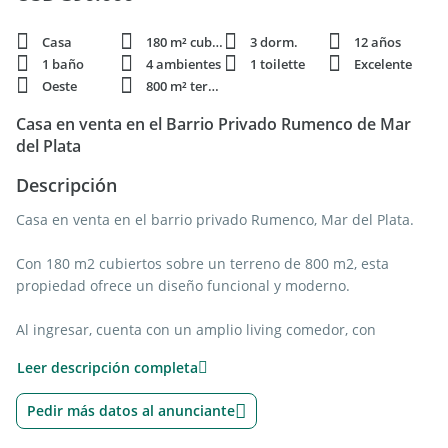
Casa
180 m² cubie.
3 dorm.
12 años
1 baño
4 ambientes
1 toilette
Excelente
Oeste
800 m² terren.
Casa en venta en el Barrio Privado Rumenco de Mar
del Plata
Descripción
Casa en venta en el barrio privado Rumenco, Mar del Plata.
Con 180 m2 cubiertos sobre un terreno de 800 m2, esta
propiedad ofrece un diseño funcional y moderno.
Al ingresar, cuenta con un amplio living comedor, con
grandes ventanales que integran el interior con el parque. La
Leer descripción completa
cocina con isla y barra desayunadora se encuentra integrada,
generando un espacio social cómodo y acogedor. Lavadero
Pedir más datos al anunciante
independiente con salida al exterior.