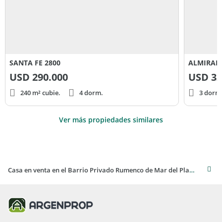
SANTA FE 2800
ALMIRAN
USD
290.000
USD
32
240 m² cubie.
4 dorm.
3 dorm
Ver más propiedades similares
Casa en venta en el Barrio Privado Rumenco de Mar del Plata