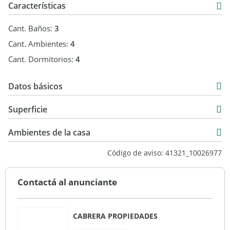
Características
Cant. Baños:
3
Cant. Ambientes:
4
Cant. Dormitorios:
4
Datos básicos
Casa
Superficie
Venta
135 m2
USD 100.000
Ambientes de la casa
233 m2
Código de aviso: 41321_10026977
98 m2
233 m2
Contactá al anunciante
CABRERA PROPIEDADES