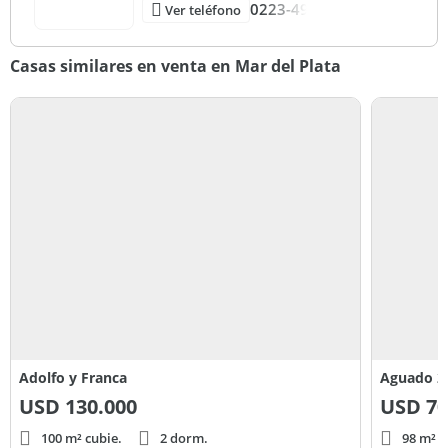
0223-49
Ver teléfono
Casas similares en venta en Mar del Plata
Adolfo y Franca
Aguado 2
USD
130.000
USD
70
100 m² cubie.
2 dorm.
98 m² c