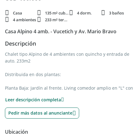
Casa
135 m² cubie.
4 dorm.
3 baños
4 ambientes
233 m² terren.
Casa Alpino 4 amb. - Vucetich y Av. Mario Bravo
Descripción
Chalet tipo Alpino de 4 ambientes con quincho y entrada de
auto. 233m2
Distribuida en dos plantas:
Planta Baja: Jardín al frente. Living comedor amplio en "L" con
hogar (6x8.8m), cocina integrada con barra (4.14x1.87m), baño
Leer descripción completa
con ducha (0.96x2.4m). Patio. Quincho con parrilla (6x3.9m) y
baño con ducha (3.6x1.16m). Lavadero separado (2.5x3.7m).
Pedir más datos al anunciante
Entrada para un auto.
Planta Alta: Escritorio en el hall de distribución (3x3m).
Ubicación
Dormitorio principal con ventilación natural al contrafrente