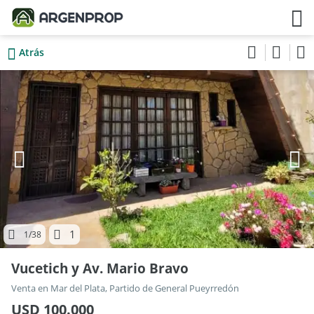
Atrás
1
1
/38
Vucetich y Av. Mario Bravo
Venta en Mar del Plata, Partido de General Pueyrredón
USD 100.000