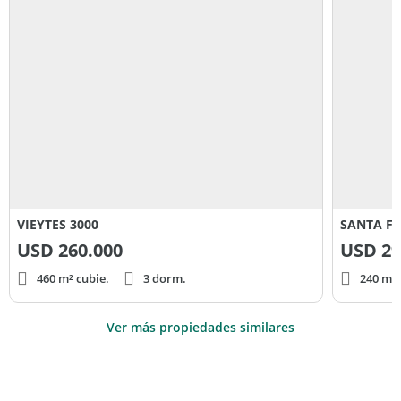
VIEYTES 3000
SANTA FE
USD
260.000
USD
29
460 m² cubie.
3 dorm.
240 m² 
Ver más propiedades similares