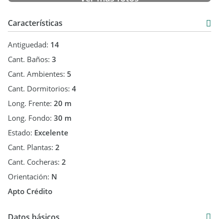
Lote de 600 m2
Ambientes amplios y luminosos
Características
Techos altos con madera a la vista
Antiguedad:
14
Cant. Baños:
3
Grandes superficies vidriadas
Cant. Ambientes:
5
Garaje quincho con parrilla
Cant. Dormitorios:
4
Long. Frente:
20 m
Lavadero y despensa
Long. Fondo:
30 m
Calefacción por radiadores en planta baja
Estado:
Excelente
Cant. Plantas:
2
Split frío/calor en planta alta
Cant. Cocheras:
2
Excelente estado general y calidad constructiva
Orientación:
N
Apto Crédito
RETASADA ANTES USD 380.000 AHORA USD 370.000
Una propiedad ideal para quienes buscan vivir Rumencó
Datos básicos