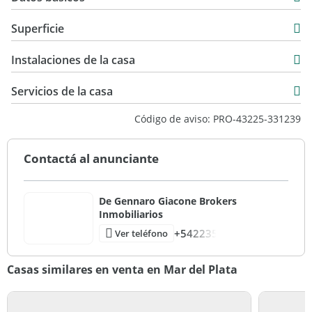
combinando confort, diseño y entorno natural.
Casa
Superficie
Venta
DE GENNARO GIACONE TUS BROKERS DE CONFIANZA.
193 m2
USD 370.000
Instalaciones de la casa
600 m2
600 m2
Servicios de la casa
Código de aviso: PRO-43225-331239
Contactá al anunciante
De Gennaro Giacone Brokers
Inmobiliarios
+542235
Ver teléfono
Casas similares en venta en Mar del Plata