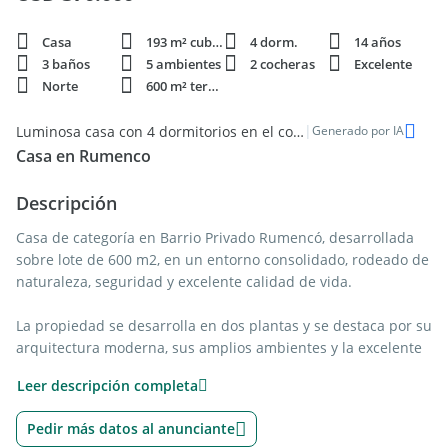
Casa
193 m² cubie.
4 dorm.
14 años
3 baños
5 ambientes
2 cocheras
Excelente
Norte
600 m² terren.
|
Luminosa casa con 4 dormitorios en el corazón de Mar del Plata
Generado por IA
Casa en Rumenco
Descripción
Casa de categoría en Barrio Privado Rumencó, desarrollada
sobre lote de 600 m2, en un entorno consolidado, rodeado de
naturaleza, seguridad y excelente calidad de vida.
La propiedad se desarrolla en dos plantas y se destaca por su
arquitectura moderna, sus amplios ambientes y la excelente
luminosidad natural presente en todos los espacios.
Leer descripción completa
Al ingresar nos encontramos con un imponente living con
Pedir más datos al anunciante
hogar, techos altos con madera a la vista y grandes