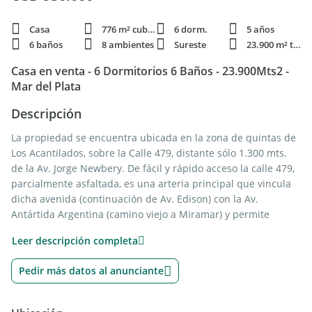
Casa
776 m² cubie.
6 dorm.
5 años
6 baños
8 ambientes
Sureste
23.900 m² terren.
Casa en venta - 6 Dormitorios 6 Baños - 23.900Mts2 -
Mar del Plata
Descripción
La propiedad se encuentra ubicada en la zona de quintas de
Los Acantilados, sobre la Calle 479, distante sólo 1.300 mts.
de la Av. Jorge Newbery. De fácil y rápido acceso la calle 479,
parcialmente asfaltada, es una arteria principal que vincula
dicha avenida (continuación de Av. Edison) con la Av.
Antártida Argentina (camino viejo a Miramar) y permite
conectar con el centro y otras zonas de la ciudad en pocos
Leer descripción completa
minutos.
Caracterizada antiguamente por ser una zona de quintas, hoy
Pedir más datos al anunciante
en día es el sector con mayor crecimiento de la ciudad.
Existen actualmente en las cercanías varios Clubes de campo,
Clubes de Golf, Clubes deportivos, un importante Haras, en