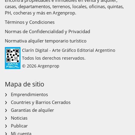
100% online y cotización al instante.
casas, departamentos, terrenos, locales, oficinas, quintas,
Abona en 3 cuotas sin interés y hasta 12 cuotas fijas o bien
PH, cocheras y más en Argenprop.
abona de contado y obtené un precio inmejorable.
No busques más.
Términos y Condiciones
Alquila más Fácil. Alquila con Garantix.
Normas de Confidencialidad y Privacidad
Normativa alquiler temporario turístico
Clarín Digital - Arte Gráfico Editorial Argentino
Todos los derechos reservados.
© 2026 Argenprop
Mapa de sitio
Emprendimientos
Countries y Barrios Cerrados
Garantías de alquiler
Noticias
Publicar
Mi cuenta