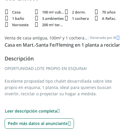
Casa
100 m² cubie.
2 dorm.
70 años
1 baño
3 ambientes
1 cochera
A Refac.
Noroeste
200 m² terren.
|
Venta de casa antigua, 100m² y 1 cochera en Martinez Santa Fe / Fleming
Generado por IA
Casa en Mart.-Santa Fe/Fleming en 1 planta a reciclar
Descripción
OPORTUNIDAD LOTE PROPIO EN ESQUINA!
Excelente propiedad tipo chalet desarrollada sobre lote
propio en esquina, 1 planta, ideal para quienes buscan
invertir, reciclar o proyectar su hogar a medida.
Ubicada en una zona estratégica, con muy buena
Leer descripción completa
conectividad y cercanía a múltiples medios de transporte, lo
que garantiza comodidad y fácil acceso a distintos puntos .A
Pedir más datos al anunciante
solo 1 cuadra de Edison y 3 de Parana , Entorno residencial