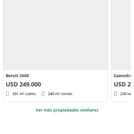
Beruti 2600
Saavedra
USD
249.000
USD
27
201 m² cubie.
240 m² constr.
230 m² 
Ver más propiedades similares