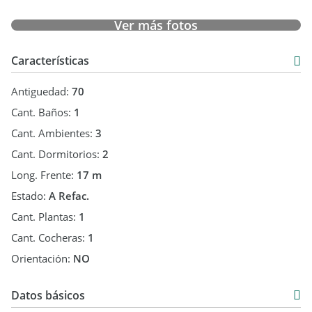
* Garage semicubierto que también funciona como quincho
* Cuarto guarda herramientas
Ver más fotos
Propiedad a reciclar, con gran potencial de valorización para
Características
vivienda .
Antiguedad:
70
AGENDA TU VISITA
Cant. Baños:
1
Cant. Ambientes:
3
Cant. Dormitorios:
2
Long. Frente:
17 m
Estado:
A Refac.
Cant. Plantas:
1
Cant. Cocheras:
1
Orientación:
NO
Datos básicos