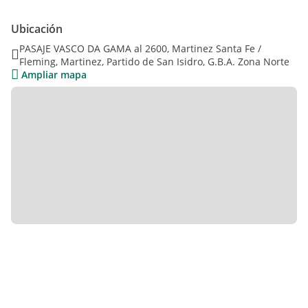
con gran potencial de crecimiento.
Ubicación
La propiedad se compone de:
PASAJE VASCO DA GAMA al 2600, Martinez Santa Fe /
Fleming, Martinez, Partido de San Isidro, G.B.A. Zona Norte
* Living
Ampliar mapa
* Cocina comedor
* 2 dormitorios
* Sector de escritorio (ideal home office)
* Baño completo
* Piscina
* cuarto de guardado
*Parrilla
En el exterior:
* Dos patios bien diferenciados:
* Uno con espacio verde
* Otro con piscina y parrilla, ideal para disfrutar en familia o
con amigos