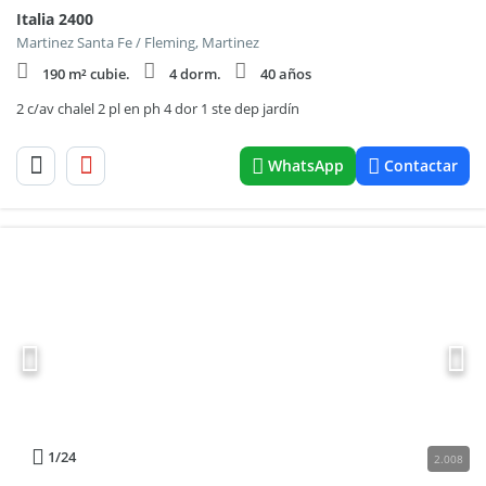
Italia 2400
Martinez Santa Fe / Fleming, Martinez
190 m² cubie.
4 dorm.
40 años
2 c/av chalel 2 pl en ph 4 dor 1 ste dep jardín
WhatsApp
Contactar
1
/24
2.008