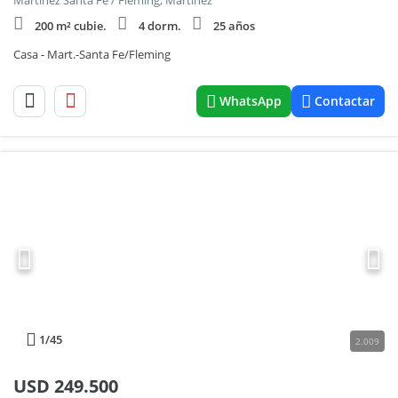
Martinez Santa Fe / Fleming, Martinez
200 m² cubie.
4 dorm.
25 años
Casa - Mart.-Santa Fe/Fleming
WhatsApp
Contactar
1
/45
2.009
USD
249.500