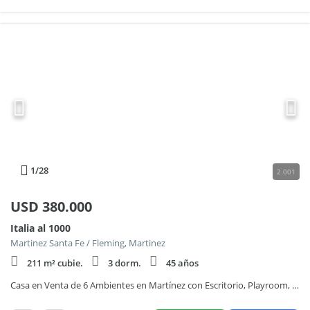
1
/28
2.001
USD
380.000
Italia al 1000
Martinez Santa Fe / Fleming, Martinez
211 m² cubie.
3 dorm.
45 años
Casa en Venta de 6 Ambientes en Martínez con Escritorio, Playroom, Jardin y Cochera