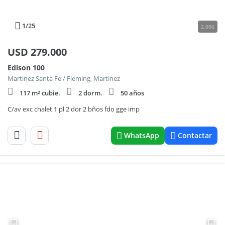
1
/25
2.006
USD
279.000
Edison 100
Martinez Santa Fe / Fleming, Martinez
117 m² cubie.
2 dorm.
50 años
C/av exc chalet 1 pl 2 dor 2 bños fdo gge imp
WhatsApp
Contactar