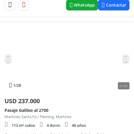
WhatsApp
Contactar
1
/28
2.000
USD
237.000
Pasaje Galileo al 2700
Martinez Santa Fe / Fleming, Martinez
113 m² cubie.
4 dorm.
40 años