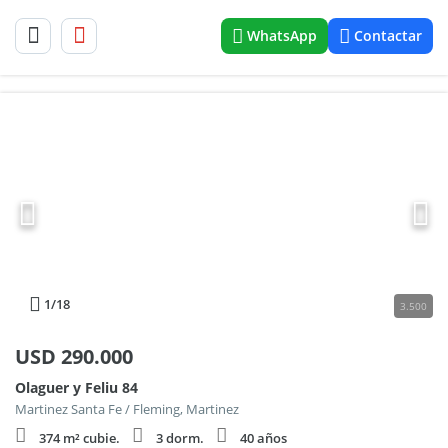
WhatsApp
Contactar
1
/18
3.500
USD
290.000
Olaguer y Feliu 84
Martinez Santa Fe / Fleming, Martinez
374 m² cubie.
3 dorm.
40 años