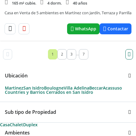
165 m² cubie.
4 dorm.
40 años
Casa en Venta de 5 ambientes en Martínez con Jardín, Terraza y Parrilla
WhatsApp
Contactar
1
2
3
7
...
Ubicación
Martinez
San Isidro
Boulogne
Villa Adelina
Beccar
Acassuso
Countries y Barrios Cerrados en San Isidro
Sub tipo de Propiedad
Casa
Chalet
Duplex
Ambientes