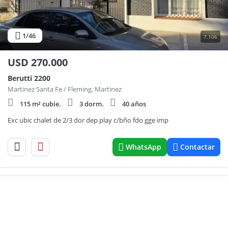
1
/46
7.106
USD
270.000
Berutti 2200
Martinez Santa Fe / Fleming, Martinez
115 m² cubie.
3 dorm.
40 años
Exc ubic chalet de 2/3 dor dep play c/bño fdo gge imp
WhatsApp
Contactar