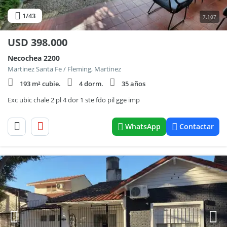
1
/43
7.107
USD
398.000
Necochea 2200
Martinez Santa Fe / Fleming, Martinez
193 m² cubie.
4 dorm.
35 años
Exc ubic chale 2 pl 4 dor 1 ste fdo pil gge imp
WhatsApp
Contactar