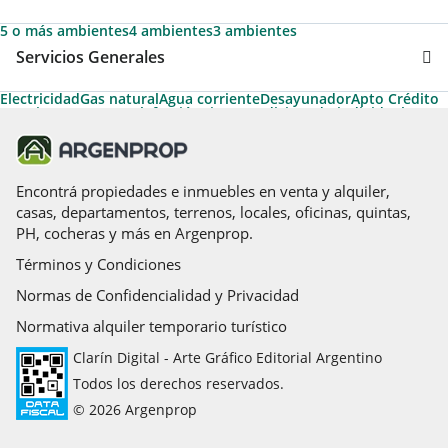
5 o más ambientes
4 ambientes
3 ambientes
Servicios Generales
Electricidad
Gas natural
Agua corriente
Desayunador
Apto Crédito
Permite Mascotas
Calefacción
Aire acondicionado individual
Calefacción tiro balanceado
Pileta
Aire acondicionado central
Aire caliente
Acceso para personas con movilidad reducida
Encontrá propiedades e inmuebles en venta y alquiler,
casas, departamentos, terrenos, locales, oficinas, quintas,
PH, cocheras y más en Argenprop.
Términos y Condiciones
Normas de Confidencialidad y Privacidad
Normativa alquiler temporario turístico
Clarín Digital - Arte Gráfico Editorial Argentino
Todos los derechos reservados.
© 2026 Argenprop