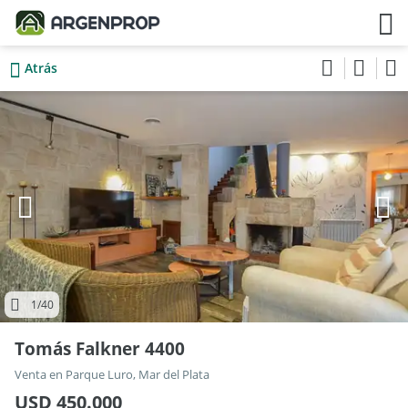
Atrás
1
/40
Tomás Falkner 4400
Venta en Parque Luro, Mar del Plata
USD 450.000