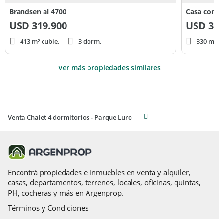
Brandsen al 4700
USD
319.900
USD
35
413 m² cubie.
3 dorm.
330 m² 
Ver más propiedades similares
Venta Chalet 4 dormitorios - Parque Luro
Encontrá propiedades e inmuebles en venta y alquiler,
casas, departamentos, terrenos, locales, oficinas, quintas,
PH, cocheras y más en Argenprop.
Términos y Condiciones