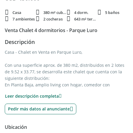
Casa
380 m² cubie.
4 dorm.
5 baños
7 ambientes
2 cocheras
643 m² terren.
Venta Chalet 4 dormitorios - Parque Luro
Descripción
Casa - Chalet en Venta en Parque Luro,
Con una superficie aprox. de 380 m2, distribuidos en 2 lotes
de 9.52 x 33.77, se desarrolla este chalet que cuenta con la
siguiente distribución:
En Planta Baja, amplio living con hogar, comedor con
ventanales al parque integrado a cocina con isla y mobiliario
Leer descripción completa
a medida; sector de lavadero separado; Toilette de recepción,
y dormitorio con salida al parque y un baño completo.
Pedir más datos al anunciante
En 1er piso, dormitorio principal en suite (con ducha y
bañera) y vestidor, con balcón a la calle; 2do dormitorio en
suite con balcon a la calle; y 3er dormitorio al contrafrente, y
Ubicación
un baño completo con ducha y bañera.