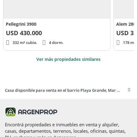
Pellegrini 3900
Alem 280
USD
430.000
USD
35
332 m² cubie.
4 dorm.
178 m² 
Ver más propiedades similares
Casa disponible para venta en el barrio Playa Grande, Mar del Plata
Encontrá propiedades e inmuebles en venta y alquiler,
casas, departamentos, terrenos, locales, oficinas, quintas,