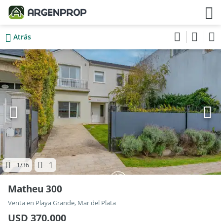
Atrás
1
1
/36
Matheu 300
Venta en Playa Grande, Mar del Plata
USD 370.000