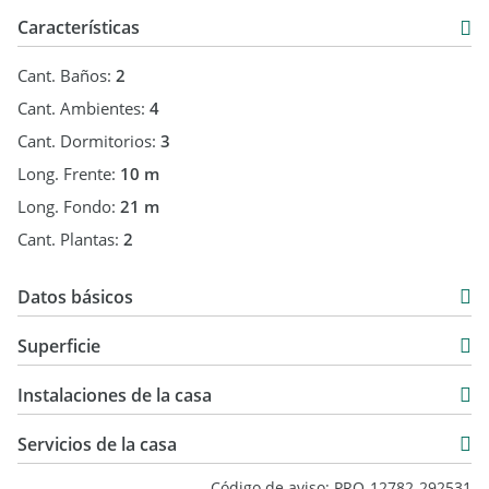
Características
Cant. Baños:
2
Cant. Ambientes:
4
Cant. Dormitorios:
3
Long. Frente:
10 m
Long. Fondo:
21 m
Cant. Plantas:
2
Datos básicos
Casa
Superficie
Venta
184 m2
USD 370.000
Instalaciones de la casa
225 m2
225 m2
Servicios de la casa
Código de aviso: PRO-12782-292531