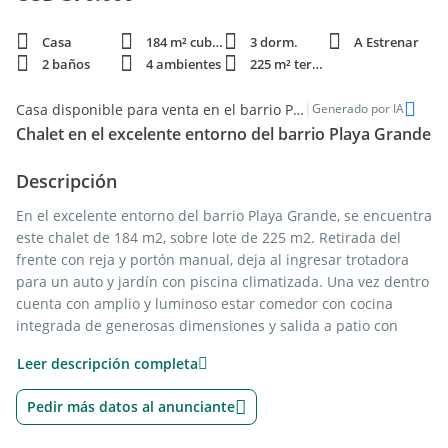
Casa
184 m² cubie.
3 dorm.
A Estrenar
2 baños
4 ambientes
225 m² terren.
|
Casa disponible para venta en el barrio Playa Grande, Mar del Plata
Generado por IA
Chalet en el excelente entorno del barrio Playa Grande
Descripción
En el excelente entorno del barrio Playa Grande, se encuentra
este chalet de 184 m2, sobre lote de 225 m2. Retirada del
frente con reja y portón manual, deja al ingresar trotadora
para un auto y jardín con piscina climatizada. Una vez dentro
cuenta con amplio y luminoso estar comedor con cocina
integrada de generosas dimensiones y salida a patio con
parrilla, sala de juegos y baño completo. Siguiendo por planta
Leer descripción completa
alta, posee hall distribuidor, tres cómodos dormitorios con
pisos de madera, baño completo y terraza. La propiedad
Pedir más datos al anunciante
además cuenta con calefacción por radiadores.