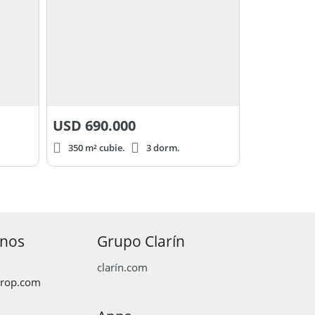
USD
690.000
350 m² cubie.
3 dorm.
anos
Grupo Clarín
clarín.com
prop.com