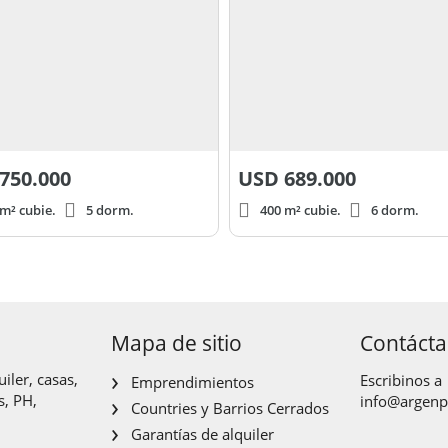
750.000
USD
689.000
m² cubie.
5 dorm.
400 m² cubie.
6 dorm.
Mapa de sitio
Contáct
iler, casas,
Escribinos a
Emprendimientos
s, PH,
info@argen
Countries y Barrios Cerrados
Garantías de alquiler