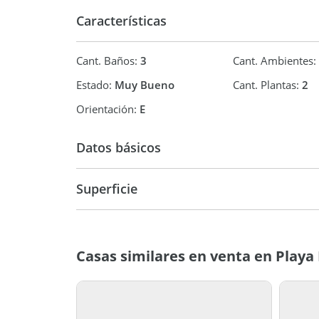
Características
Cant. Baños:
3
Cant. Ambientes:
Estado:
Muy Bueno
Cant. Plantas:
2
Orientación:
E
Datos básicos
Venta
USD 585.
Superficie
273 m2
2.0
Casas similares en venta en Play