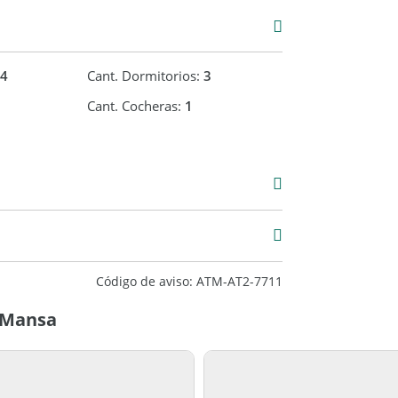
4
Cant. Dormitorios:
3
Cant. Cocheras:
1
000
62 m2
273 m2
Código de aviso: ATM-AT2-7711
a Mansa