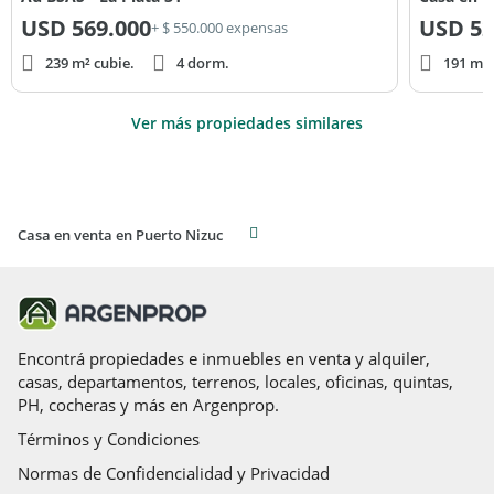
USD
569.000
USD
52
+ $ 550.000 expensas
239 m² cubie.
4 dorm.
191 m² 
Ver más propiedades similares
Casa en venta en Puerto Nizuc
Encontrá propiedades e inmuebles en venta y alquiler,
casas, departamentos, terrenos, locales, oficinas, quintas,
PH, cocheras y más en Argenprop.
Términos y Condiciones
Normas de Confidencialidad y Privacidad