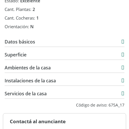
Estado:
Excelente
Cant. Plantas:
2
Cant. Cocheras:
1
Orientación:
N
Datos básicos
Casa
Superficie
Venta
191,35 m2
USD 540.000
Ambientes de la casa
1.001,62 m2
65,60 m2
Instalaciones de la casa
256,95 m2
Servicios de la casa
Código de aviso: 675A_17
Contactá al anunciante