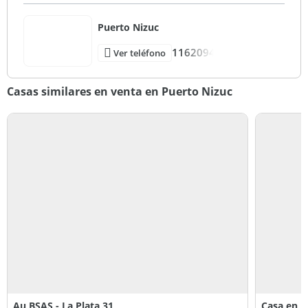
Puerto Nizuc
1162094
Ver teléfono
Casas similares en venta en Puerto Nizuc
Au BSAS - La Plata 31
Casa en P