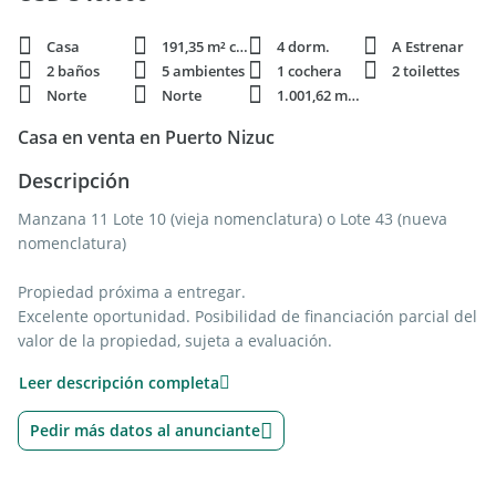
Casa
191,35 m² cubie.
4 dorm.
A Estrenar
2 baños
5 ambientes
1 cochera
2 toilettes
Norte
Norte
1.001,62 m² terren.
Casa en venta en Puerto Nizuc
Descripción
Manzana 11 Lote 10 (vieja nomenclatura) o Lote 43 (nueva
nomenclatura)
Propiedad próxima a entregar.
Excelente oportunidad. Posibilidad de financiación parcial del
valor de la propiedad, sujeta a evaluación.
Leer descripción completa
? Superficie cubierta: 191,35 m2
? Superficie semicubierta: 65,60 m2
Pedir más datos al anunciante
? Superficie total: 256,95 m2
Descripción: