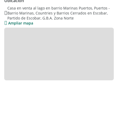
Ubicación
Casa en venta al lago en barrio Marinas Puertos, Puertos -
La propiedad tiene excelentes terminaciones, calefacción por
Barrio Marinas, Countries y Barrios Cerrados en Escobar,
losa radiante. Cuenta con detalles de lujo.
Partido de Escobar, G.B.A. Zona Norte
Ampliar mapa