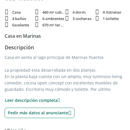
Casa
460 m² cubie.
4 dorm.
A Estrenar
4 baños
6 ambientes
3 cocheras
1 toilette
Excelente
670 m² terren.
Casa en Marinas
Descripción
Casa en venta al lago principal de Marinas Puertos
La propiedad esta desarrollada en dos plantas.
En la planta baja cuenta con un amplio, muy luminoso living
comedor, cocina open concept con excelentes muebles de
guardado. Escritorio muy cómodo y toilette. Por ultimo
lavadero independiente y dependencia de servicio.
Leer descripción completa
En la planta alta nos encontramos con 3 suite junior con
excelentes comodidades y por ultimo una master suite con
Pedir más datos al anunciante
sauna.
El exterior cuenta con amplia galeria con parrilla, hermoso
jardín al lago con piscina con borde infinito.