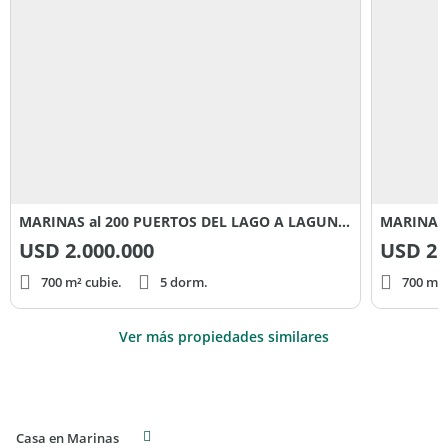
MARINAS al 200 PUERTOS DEL LAGO A LAGUNA CENTRAL
USD
2.000.000
USD
2.
700 m² cubie.
5 dorm.
700 m² 
Ver más propiedades similares
Casa en Marinas