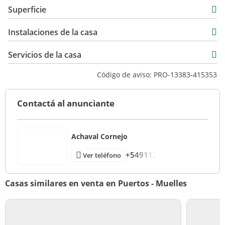
Casa
Superficie
Venta
290 m2
USD 650.000
Instalaciones de la casa
1.028 m2
290 m2
Servicios de la casa
Código de aviso: PRO-13383-415353
Contactá al anunciante
Achaval Cornejo
+549112
Ver teléfono
Casas similares en venta en Puertos - Muelles