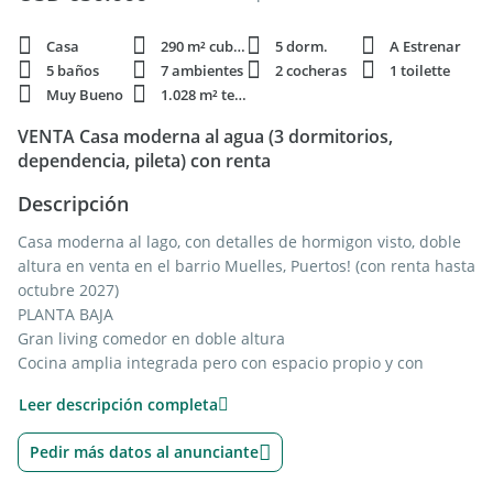
Casa
290 m² cubie.
5 dorm.
A Estrenar
5 baños
7 ambientes
2 cocheras
1 toilette
Muy Bueno
1.028 m² terren.
VENTA Casa moderna al agua (3 dormitorios,
dependencia, pileta) con renta
Descripción
Casa moderna al lago, con detalles de hormigon visto, doble
altura en venta en el barrio Muelles, Puertos! (con renta hasta
octubre 2027)
PLANTA BAJA
Gran living comedor en doble altura
Cocina amplia integrada pero con espacio propio y con
muebles de diseño
Leer descripción completa
Patio interno con vista desde todos los ambientes
Toilette
Pedir más datos al anunciante
Escritorio o cuarto dormitorio con baño propio
Entrada de servicio