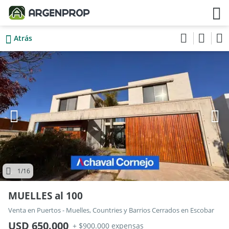
Atrás
1
/16
MUELLES al 100
Venta en Puertos - Muelles, Countries y Barrios Cerrados en Escobar
USD 650.000
+ $900.000 expensas