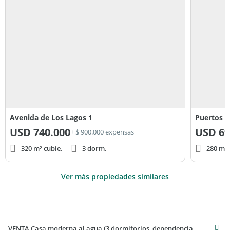
Avenida de Los Lagos 1
Puertos d
USD
740.000
USD
69
+ $ 900.000 expensas
320 m² cubie.
3 dorm.
280 m² 
Ver más propiedades similares
VENTA Casa moderna al agua (3 dormitorios, dependencia, pileta) con renta