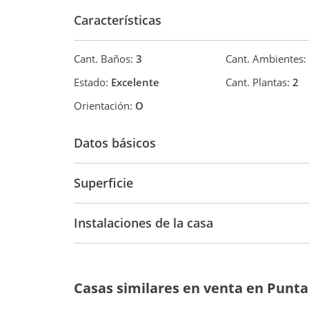
acústica y visual, evitando interferencias entre la
Características
Actualmente se encuentra alquilada, con posibili
finalizado el contrato.
Cant. Baños:
3
Cant. Ambientes:
Estado:
Excelente
Cant. Plantas:
2
Orientación:
O
Datos básicos
Venta
USD 375.
Superficie
150 m2
58
Instalaciones de la casa
250 m2
Casas similares en venta en Punta