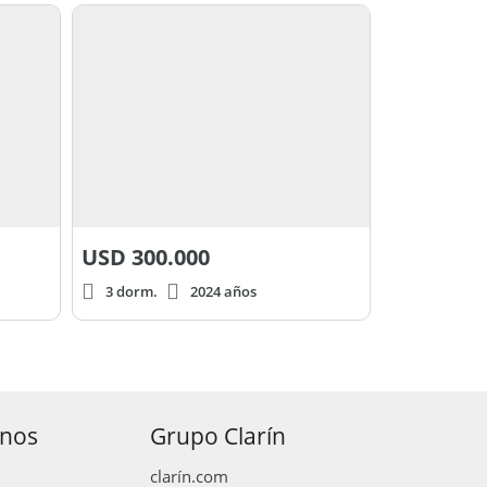
USD
300.000
3 dorm.
2024 años
anos
Grupo Clarín
clarín.com