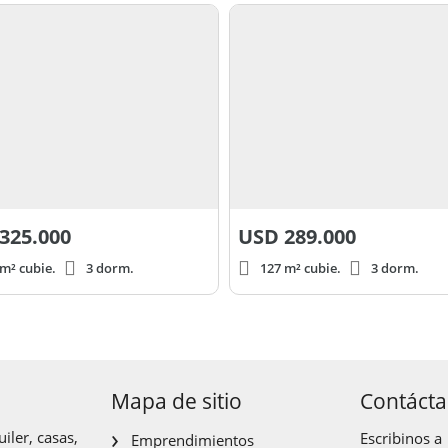
325.000
USD
289.000
m² cubie.
3 dorm.
127 m² cubie.
3 dorm.
Mapa de sitio
Contáct
iler, casas,
Escribinos a
Emprendimientos