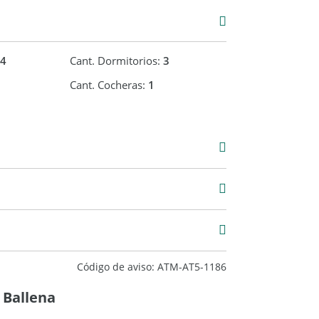
s residencias incluso en los espacios exteriores.
dad de venta con renta o con entrega una vez
4
Cant. Dormitorios:
3
Cant. Cocheras:
1
000
3 m2
100 m2
Código de aviso: ATM-AT5-1186
 Ballena