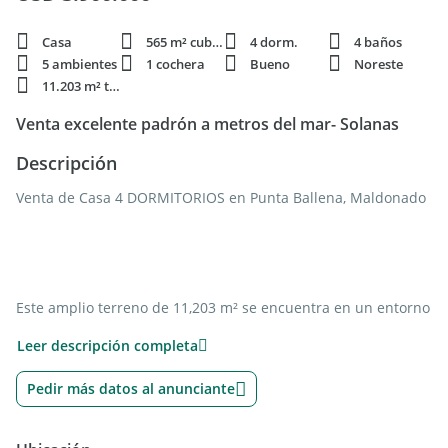
Casa
565 m² cubie.
4 dorm.
4 baños
5 ambientes
1 cochera
Bueno
Noreste
11.203 m² terren.
Venta excelente padrón a metros del mar- Solanas
Descripción
Venta de Casa 4 DORMITORIOS en Punta Ballena, Maldonado
Este amplio terreno de 11,203 m² se encuentra en un entorno
natural impresionante, rodeado de exuberante vegetación.
Leer descripción completa
Su ubicación privilegiada junto a la playa lo convierte en una
oportunidad única para inversores y constructores. Aquí
Pedir más datos al anunciante
están las características clave:
Tamaño Espacioso: Con más de 11,000 metros cuadrados,