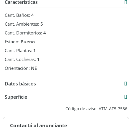
Características
Cant. Baños:
4
Cant. Ambientes:
5
Cant. Dormitorios:
4
Estado:
Bueno
Cant. Plantas:
1
Cant. Cocheras:
1
Orientación:
NE
Datos básicos
Venta
Superficie
USD 3.900.000
565 m2
Código de aviso: ATM-AT5-7536
11.203 m2
565 m2
Contactá al anunciante