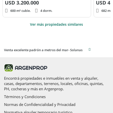
USD
3.200.000
USD
4.
600 m² cubie.
4 dorm.
682 m² 
Ver más propiedades similares
Venta excelente padrón a metros del mar- Solanas
Encontrá propiedades e inmuebles en venta y alquiler,
casas, departamentos, terrenos, locales, oficinas, quintas,
PH, cocheras y más en Argenprop.
Términos y Condiciones
Normas de Confidencialidad y Privacidad
Normativa alquiler temporario turístico