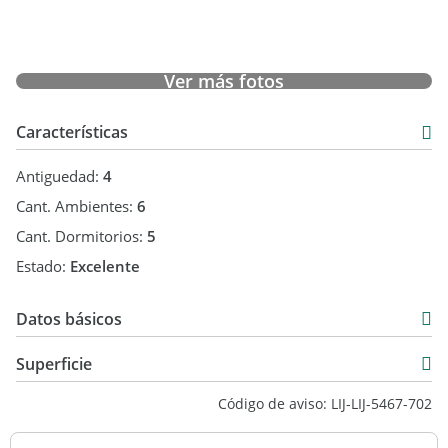
Ver más fotos
Características
Antiguedad:
4
Cant. Ambientes:
6
Cant. Dormitorios:
5
Estado:
Excelente
Datos básicos
Venta
Superficie
USD 1.630.000
410 m2
Código de aviso: LIJ-LIJ-5467-702
410 m2