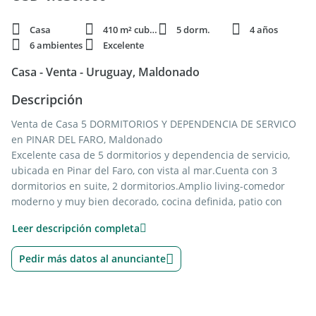
Casa
410 m² cubie.
5 dorm.
4 años
6 ambientes
Excelente
Casa - Venta - Uruguay, Maldonado
Descripción
Venta de Casa 5 DORMITORIOS Y DEPENDENCIA DE SERVICO
en PINAR DEL FARO, Maldonado
Excelente casa de 5 dormitorios y dependencia de servicio,
ubicada en Pinar del Faro, con vista al mar.Cuenta con 3
dormitorios en suite, 2 dormitorios.Amplio living-comedor
moderno y muy bien decorado, cocina definida, patio con
parrillero y piscina climatizada.Dependencia de servicio
Leer descripción completa
completa y lavadero. Piscina.
Pedir más datos al anunciante
El barrio ademas cuenta con canchas de tennis, piscinas,
seguridad las 24 horas y club house.