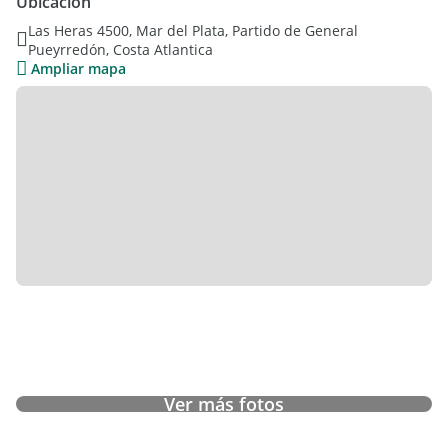
Ubicación
frente, y baño completo para servicio de los dormitorios
Las Heras 4500, Mar del Plata, Partido de General
restantes. La propiedad se encuentra en buen estado
Pueyrredón, Costa Atlantica
original, y posee calefacción por aire.
Ampliar mapa
Ver más fotos