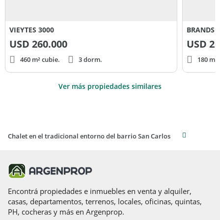
VIEYTES 3000
BRANDSE
USD
260.000
USD
22
460 m² cubie.
3 dorm.
180 m² 
Ver más propiedades similares
Chalet en el tradicional entorno del barrio San Carlos
Encontrá propiedades e inmuebles en venta y alquiler,
casas, departamentos, terrenos, locales, oficinas, quintas,
PH, cocheras y más en Argenprop.