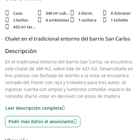
Casa
348 m² cubie.
3 dorm.
A Estrenar
2 baños
4 ambientes
1 cochera
1 toilette
433 m² terren.
Chalet en el tradicional entorno del barrio San Carlos
Descripción
En el tradicional entorno del barrio San Carlos, se encuentra
este chalet de 348 m2, sobre lote de 433 m2. Desarrollado en
tres plantas con fachada de ladrillo a la vista, se encuentra
retirado del frente con reja y trotadora para tres autos. Al
ingresar cuenta con amplio y luminoso comedor, espacio de
comedor diario, estar en desnivel con pisos de madera
tarugada, hogar y salida a parque con parrilla y piscina;
Leer descripción completa
toilette y cocina de generosas dimensiones con lavadero.
Luego en subsuelo posee garage para dos autos en paralelo
Pedir más datos al anunciante
con portón corredizo manual, baulera y dependencia de
servicio con baño. Siguiendo por planta alta cuenta con tres
cómodos dormitorios, el principal en suite con balcón al