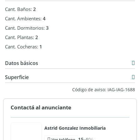
Cant. Baños:
2
Cant. Ambientes:
4
Cant. Dormitorios:
3
Cant. Plantas:
2
Cant. Cocheras:
1
Datos básicos
Venta
Superficie
USD 345.000
147 m2
Código de aviso: IAG-IAG-1688
147 m2
Contactá al anunciante
Astrid Gonzalez Inmobiliaria
15-4062
Ver teléfono