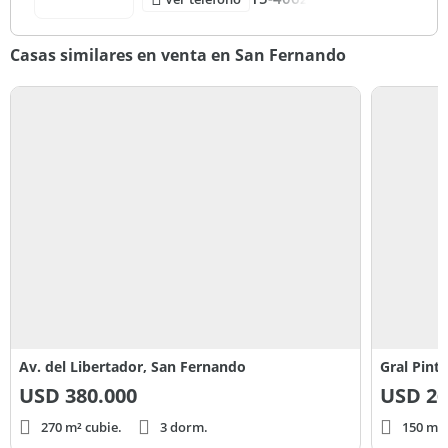
Casas similares en venta en San Fernando
Av. del Libertador, San Fernando
Gral Pint
USD
380.000
USD
26
270 m² cubie.
3 dorm.
150 m² 