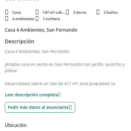
Casa
147 m² cubie.
3 dorm.
2 baños
4 ambientes
1 cochera
Casa 4 Ambientes, San Fernando
Descripción
Casa 4 Ambientes, San Fernando
¡Amplia casa en venta en San Fernando con jardín, quincho y
pileta!
Desarrollada sobre un lote de 411 m², esta propiedad se
destaca por sus generosos espacios y su excelente
Leer descripción completa
distribución, ideal para quienes buscan comodidad,
funcionalidad y disfrutar de los ambientes al aire libre.
Pedir más datos al anunciante
En la planta baja encontramos una cómoda cocina, un gran
living-comedor con excelente amplitud, dos dormitorios y un
Ubicación
baño completo. En la planta alta, la propiedad cuenta con