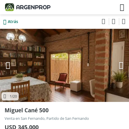
Atrás
1
/20
Miguel Cané 500
Venta en San Fernando, Partido de San Fernando
USD 345.000