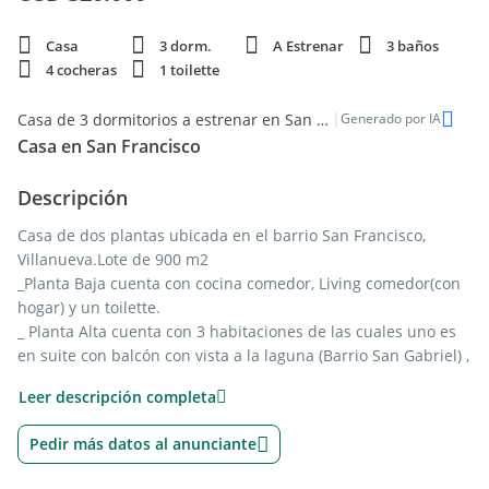
Casa
3 dorm.
A Estrenar
3 baños
4 cocheras
1 toilette
|
Casa de 3 dormitorios a estrenar en San Francisco, Tigre
Generado por IA
Casa en San Francisco
Descripción
Casa de dos plantas ubicada en el barrio San Francisco,
Villanueva.Lote de 900 m2
_Planta Baja cuenta con cocina comedor, Living comedor(con
hogar) y un toilette.
_ Planta Alta cuenta con 3 habitaciones de las cuales uno es
en suite con balcón con vista a la laguna (Barrio San Gabriel) ,
dos dormitorios, y un baño completo para los dos
Leer descripción completa
dormitorios. Cada habitación cuenta con su placard
Pedir más datos al anunciante
En el exterior de la casa cuenta -estacionamiento semi
circular