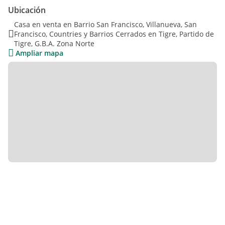
-Pileta
Ubicación
-Galería
Casa en venta en Barrio San Francisco, Villanueva, San
Francisco, Countries y Barrios Cerrados en Tigre, Partido de
Valor U$S 320.000
Tigre, G.B.A. Zona Norte
Se toma valor como parte de pago
Ampliar mapa