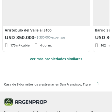
Aristobulo del Valle al 5100
Barrio Sa
USD
350.000
USD
30
+ $ 330.000 expensas
175 m² cubie.
4 dorm.
162 m² 
Ver más propiedades similares
Casa de 3 dormitorios a estrenar en San Francisco, Tigre