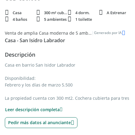
Casa
300 m² cubie.
4 dorm.
A Estrenar
4 baños
5 ambientes
1 toilette
|
Venta de amplia Casa moderna de 5 ambientes, 300m2, San Isidro Labrador
Generado por IA
Casa - San Isidro Labrador
Descripción
Casa en barrio San Isidor Labrador
Disponibilidad:
Febrero y los días de marzo 5.500
La propiedad cuenta con 300 mt2. Cochera cubierta para tres
vehículos. Habitación de servicio con baño completo,
Leer descripción completa
lavadero.
Pedir más datos al anunciante
Esta desarrollada en dos plantas: