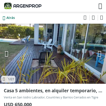
Atrás
1
/27
Casa 5 ambientes, en alquiler temporario, barrio San Isidro Labrador
Venta en San Isidro Labrador, Countries y Barrios Cerrados en Tigre
USD 650.000