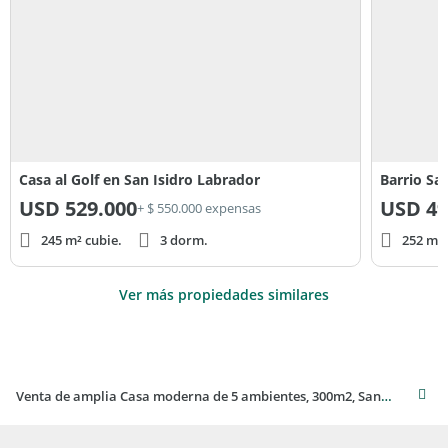
Casa al Golf en San Isidro Labrador
Barrio Sa
USD
529.000
USD
49
+ $ 550.000 expensas
245 m² cubie.
3 dorm.
252 m² 
Ver más propiedades similares
Venta de amplia Casa moderna de 5 ambientes, 300m2, San Isidro Labrador