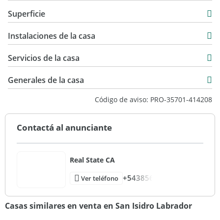
Casa
Superficie
Venta
264 m2
USD 440.000
Instalaciones de la casa
745 m2
42 m2
Servicios de la casa
306 m2
Generales de la casa
Código de aviso: PRO-35701-414208
Contactá al anunciante
Real State CA
+543856
Ver teléfono
Casas similares en venta en San Isidro Labrador