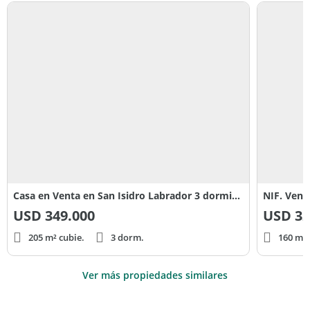
Casa en Venta en San Isidro Labrador 3 dormitorios, Villanueva 100
USD
349.000
USD
32
205 m² cubie.
3 dorm.
160 m² 
Ver más propiedades similares