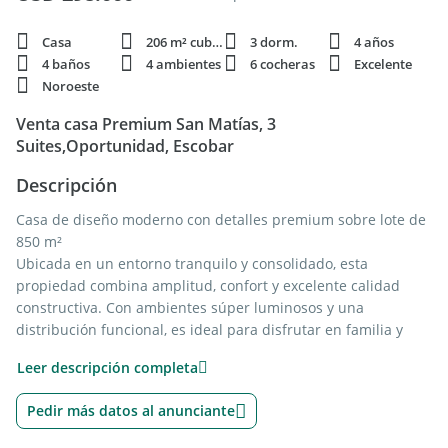
Casa
206 m² cubie.
3 dorm.
4 años
4 baños
4 ambientes
6 cocheras
Excelente
Noroeste
Venta casa Premium San Matías, 3
Suites,Oportunidad, Escobar
Descripción
Casa de diseño moderno con detalles premium sobre lote de
850 m²
Ubicada en un entorno tranquilo y consolidado, esta
propiedad combina amplitud, confort y excelente calidad
constructiva. Con ambientes súper luminosos y una
distribución funcional, es ideal para disfrutar en familia y
recibir invitados.
Leer descripción completa
La casa cuenta con 180 m² cubiertos y 80 semicubiertos
destinados a cochera lateral y Galeria con parrilla.
Pedir más datos al anunciante
Sumando un total de 260m2 construidos.
Al ingresar, se destaca un gran living comedor integrado con