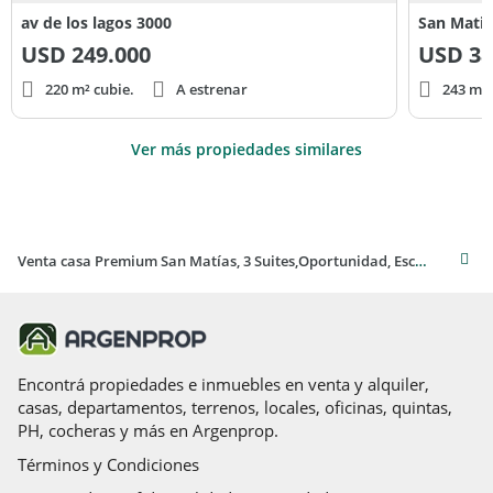
av de los lagos 3000
San Matia
USD
249.000
USD
38
220 m² cubie.
A estrenar
243 m² 
Ver más propiedades similares
Venta casa Premium San Matías, 3 Suites,Oportunidad, Escobar
Encontrá propiedades e inmuebles en venta y alquiler,
casas, departamentos, terrenos, locales, oficinas, quintas,
PH, cocheras y más en Argenprop.
Términos y Condiciones