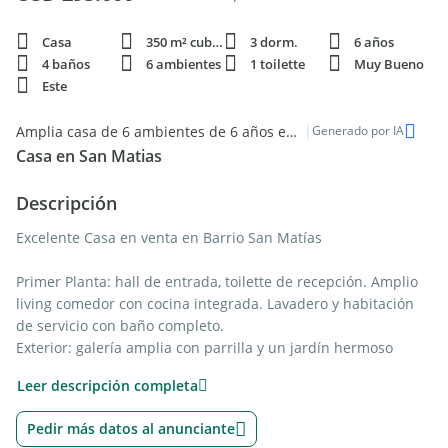
Casa
350 m² cubie.
3 dorm.
6 años
4 baños
6 ambientes
1 toilette
Muy Bueno
Este
|
Amplia casa de 6 ambientes de 6 años en la zona este de San Matias
Generado por IA
Casa en San Matias
Descripción
Excelente Casa en venta en Barrio San Matías
Primer Planta: hall de entrada, toilette de recepción. Amplio
living comedor con cocina integrada. Lavadero y habitación
de servicio con baño completo.
Exterior: galería amplia con parrilla y un jardín hermoso
parquizado con pileta y galpón.
Leer descripción completa
Habitación en suite con vestidor y baño completo.
Planta Alta: playroom enorme. Y una sala de estar para darle
Pedir más datos al anunciante
el uso que prefieras. Un dormitorio con un baño completo.