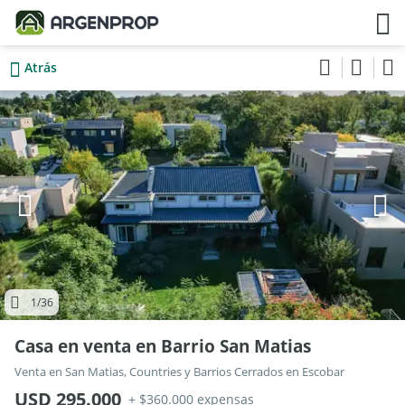
Atrás
1
/36
Casa en venta en Barrio San Matias
Venta en San Matias, Countries y Barrios Cerrados en Escobar
USD 295.000
+ $360.000 expensas