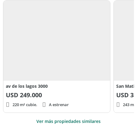
av de los lagos 3000
San Matia
USD
249.000
USD
38
220 m² cubie.
A estrenar
243 m² 
Ver más propiedades similares