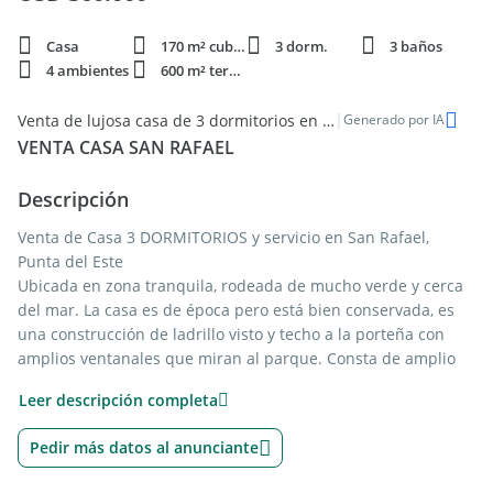
Casa
170 m² cubie.
3 dorm.
3 baños
4 ambientes
600 m² terren.
|
Venta de lujosa casa de 3 dormitorios en San Rafael, Punta del Este
Generado por IA
VENTA CASA SAN RAFAEL
Descripción
Venta de Casa 3 DORMITORIOS y servicio en San Rafael,
Punta del Este
Ubicada en zona tranquila, rodeada de mucho verde y cerca
del mar. La casa es de época pero está bien conservada, es
una construcción de ladrillo visto y techo a la porteña con
amplios ventanales que miran al parque. Consta de amplio
living, comedor con estufa a leña, comedor diario, cocina con
Leer descripción completa
salida a lavadero y dependencia de servicio con baño, 3
dormitorios, el principal en semi-suite, 2 baños, parrillero
Pedir más datos al anunciante
techado y estacionamiento lateral.