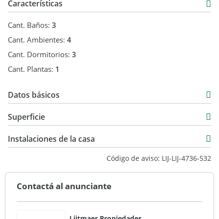
Características
Cant. Baños:
3
Cant. Ambientes:
4
Cant. Dormitorios:
3
Cant. Plantas:
1
Datos básicos
Casa
Superficie
Venta
170 m2
USD 360.000
Instalaciones de la casa
600 m2
Código de aviso: LIJ-LIJ-4736-532
170 m2
Contactá al anunciante
Lijtmaer Propiedades