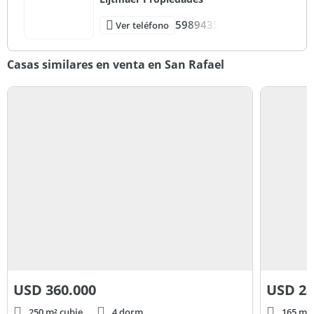
5989435
Ver teléfono
Casas similares en venta en San Rafael
USD
360.000
USD
28
250 m² cubie.
4 dorm.
165 m² 