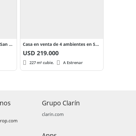
Casa en venta 4 ambientes en San Sebastián
Casa en venta de 4 ambientes en San sebastian
USD
219.000
227 m² cubie.
A Estrenar
anos
Grupo Clarín
clarín.com
prop.com
Apps