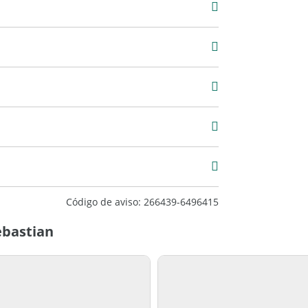
Venta
USD 230.000
2
Código de aviso: 266439-6496415
ebastian