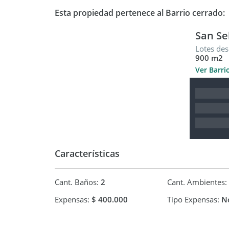
Además, con una entrega inicial de USD 150.000
Esta propiedad pertenece al Barrio cerrado:
financiación.
San Se
Consúltanos para más información y coordiná tu
Lotes des
900 m2
Ver Barri
Características
Cant. Baños:
2
Cant. Ambientes:
Expensas:
$ 400.000
Tipo Expensas:
No