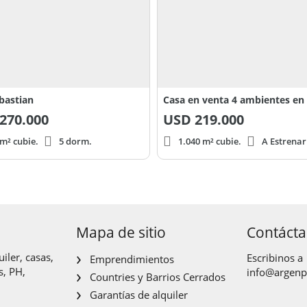
bastian
270.000
USD
219.000
m² cubie.
5 dorm.
1.040 m² cubie.
A Estrenar
Mapa de sitio
Contáct
iler, casas,
Escribinos a
Emprendimientos
s, PH,
info@argen
Countries y Barrios Cerrados
Garantías de alquiler