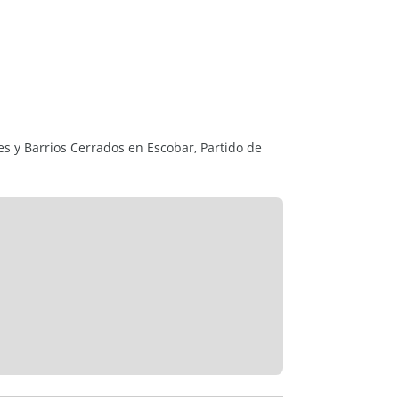
rminaciones de alta gama.
es y Barrios Cerrados en Escobar, Partido de
s los ambientes
mera línea: porcelanatos premium,
granito y detalles de diseño que realzan cada