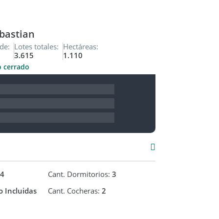
 podes acceder a una propuesta de
bastian
 visita con MAYA Propiedades.
de:
Lotes totales:
Hectáreas:
3.615
1.110
o cerrado
4
Cant. Dormitorios:
3
 Incluidas
Cant. Cocheras:
2