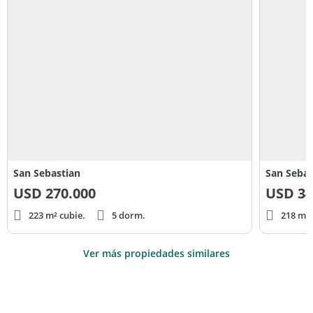
San Sebastian
San Sebas
USD
270.000
USD
34
223 m² cubie.
5 dorm.
218 m² 
Ver más propiedades similares