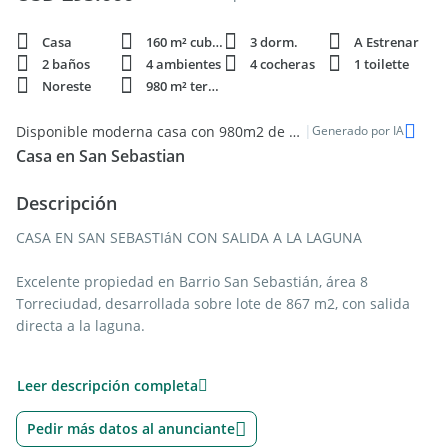
Casa
160 m² cubie.
3 dorm.
A Estrenar
2 baños
4 ambientes
4 cocheras
1 toilette
Noreste
980 m² terren.
|
Disponible moderna casa con 980m2 de terreno en San Sebastian
Generado por IA
Casa en San Sebastian
Descripción
CASA EN SAN SEBASTIáN CON SALIDA A LA LAGUNA
Excelente propiedad en Barrio San Sebastián, área 8
Torreciudad, desarrollada sobre lote de 867 m2, con salida
directa a la laguna.
La vivienda se encuentra en estado impecable, prácticamente
Leer descripción completa
a estrenar, combinando diseño moderno, funcionalidad y
materiales de primera calidad, en un entorno natural
Pedir más datos al anunciante
privilegiado y de absoluta tranquilidad.