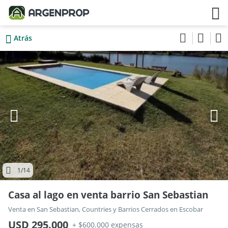
Atrás
1
/14
Casa al lago en venta barrio San Sebastian
Venta en San Sebastian, Countries y Barrios Cerrados en Escobar
USD 295.000
+ $600.000 expensas