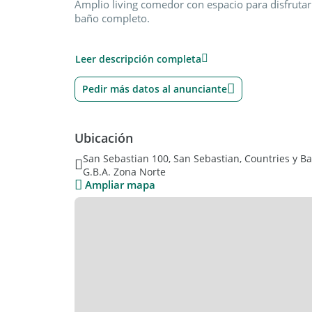
Amplio living comedor con espacio para disfrutar 
baño completo.
En Planta alta dispone de cuatro dormitorios, dos
Leer descripción completa
Pisos de porcelanato y pisos flotantes.
Calefacción por radiadores y aire frio-calor en to
Pedir más datos al anunciante
LE Bienes Raíces Lucía Estivill, Martillera y Corre
Matrícula CMZC 618 T° 2 F° 9
Las medidas, superficies, fotografías, descripci
Ubicación
orientativos y no contractuales, pudiendo sufrir 
definitivos surgirán del título de propiedad, pl
San Sebastian 100, San Sebastian, Countries y Ba
G.B.A. Zona Norte
Ampliar mapa