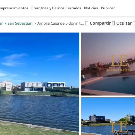
mprendimientos
Countries y Barrios Cerrados
Noticias
Publicar
Compartir
Ocultar
ar
San Sebastian
Amplia Casa de 5 dormitorios en el Country San Sebastian