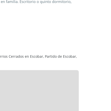
en familia. Escritorio o quinto dormitorio,
 en suite, los otros comparten un cuarto baño.
dos los ambientes.
dora Pública
ones y valores consignados son aproximados,
modificaciones sin previo aviso. Los datos
anos y demás documentación correspondiente.
rrios Cerrados en Escobar, Partido de Escobar,