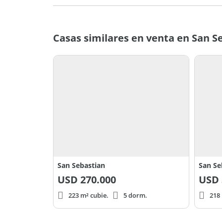
Casas similares en venta en San S
San Sebastian
San Se
USD
270.000
USD
223 m² cubie.
5 dorm.
218 