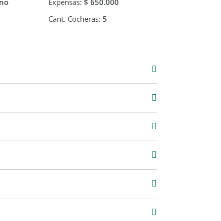
no
Expensas:
$ 650.000
Cant. Cocheras:
5
Venta
USD 280.000
00 m2
1.200 m2