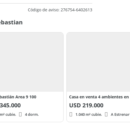
Código de aviso: 276754-6402613
ebastian
bastián Area 9 100
345.000
USD
219.000
m² cubie.
4 dorm.
1.040 m² cubie.
A Estrenar