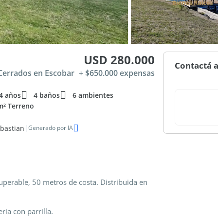
USD 280.000
Contactá a
 Cerrados en Escobar
+ $650.000 expensas
4 años
4 baños
6 ambientes
m² Terreno
|
ebastian
Generado por IA
superable, 50 metros de costa. Distribuida en
ria con parrilla.