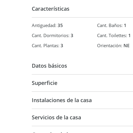
monto máximo de comisión que se le puede requeri
Características
cuatro con quince centésimos por ciento (4,15%) de
Las medidas, superficies y expensas consignadas
al solo efecto orientativo. Las definitivas surgirá
Antiguedad:
35
Cant. Baños:
1
parcelario.
Ley 5115 Inmueble no accesible para personas c
Cant. Dormitorios:
3
Cant. Toilettes:
1
Cant. Plantas:
3
Orientación:
NE
Datos básicos
Venta
USD 185.
Superficie
172 m2
26
Instalaciones de la casa
260 m2
Servicios de la casa