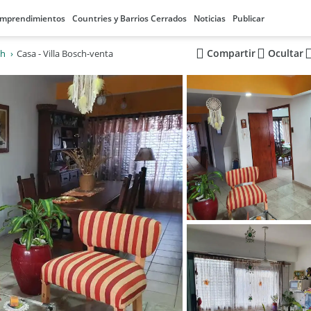
mprendimientos
Countries y Barrios Cerrados
Noticias
Publicar
Compartir
Ocultar
ch
Casa - Villa Bosch-venta