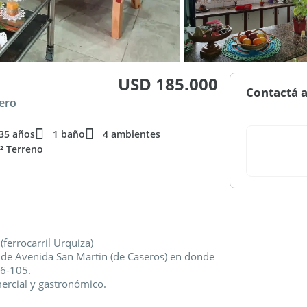
USD 185.000
Contactá a
rero
35 años
1 baño
4 ambientes
² Terreno
(ferrocarril Urquiza)
 de Avenida San Martin (de Caseros) en donde
26-105.
ercial y gastronómico.