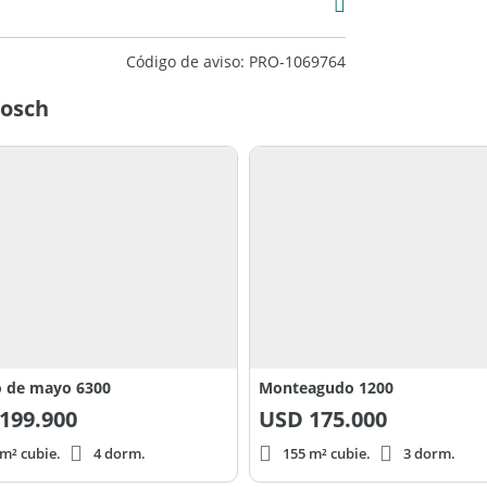
Código de aviso: PRO-1069764
Bosch
 de mayo 6300
Monteagudo 1200
199.900
USD
175.000
m² cubie.
4 dorm.
155 m² cubie.
3 dorm.