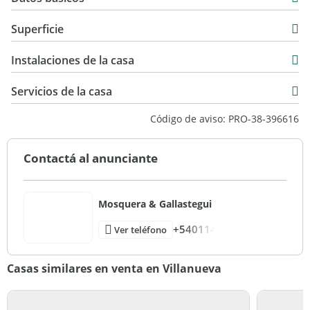
Casa
Superficie
Venta
182 m2
USD 325.000
Instalaciones de la casa
700 m2
700 m2
Servicios de la casa
Código de aviso: PRO-38-396616
Contactá al anunciante
Mosquera & Gallastegui
+540114
Ver teléfono
Casas similares en venta en Villanueva