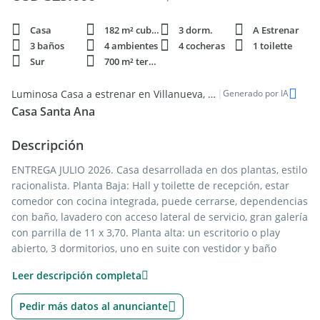
Casa
182 m² cubie.
3 dorm.
A Estrenar
3 baños
4 ambientes
4 cocheras
1 toilette
Sur
700 m² terren.
|
Luminosa Casa a estrenar en Villanueva, Dique Luján - Disponible en Venta
Generado por IA
Casa Santa Ana
Descripción
ENTREGA JULIO 2026. Casa desarrollada en dos plantas, estilo
racionalista. Planta Baja: Hall y toilette de recepción, estar
comedor con cocina integrada, puede cerrarse, dependencias
con baño, lavadero con acceso lateral de servicio, gran galería
con parrilla de 11 x 3,70. Planta alta: un escritorio o play
abierto, 3 dormitorios, uno en suite con vestidor y baño
completo. Revestimiento impermeable exterior texturado.
Leer descripción completa
Paredes interiores terminación de yeso y pintura látex.
Galería con pérgola cubierta, parrilla y mesada con bacha
Pedir más datos al anunciante
Pisos porcelanato de primera calidad de 80x80. Puerta