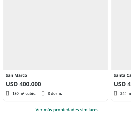
San Marco
Santa Cata
USD
400.000
USD
40
180 m² cubie.
3 dorm.
244 m² 
Ver más propiedades similares